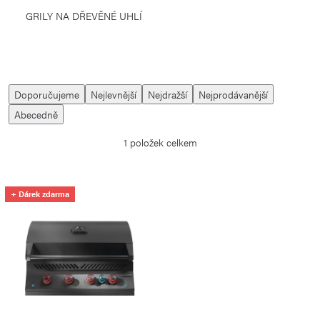
GRILY NA DŘEVĚNÉ UHLÍ
Ř
Doporučujeme
Nejlevnější
Nejdražší
Nejprodávanější
a
Abecedně
z
1
položek celkem
e
n
í
V
+ Dárek zdarma
p
ý
r
p
o
i
d
s
u
p