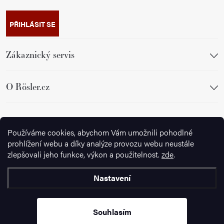
PŘIHLÁSIT SE
Zákaznický servis
O Rösler.cz
Sledujte nás
Používáme cookies, abychom Vám umožnili pohodlné
prohlížení webu a díky analýze provozu webu neustále
zlepšovali jeho funkce, výkon a použitelnost.
zde
.
Nastavení
Copyright 2026
Ignazrosler.cz
. Všechna práva vyhrazena.
Upravit
nastavení cookies
Souhlasím
Vytvořil Shoptet Premium