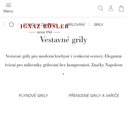
Přejít
N
na
obsah
ko
Domů
DOMOV A ZAHRADA
GRILOVÁNÍ
GRILY
Vestavné grily
Vestavné grily pro moderní kuchyně i venkovní sestavy. Elegantní
řešení pro milovníky grilování bez kompromisů. Značky Napoleon
s důrazem na výkon a design.
PLYNOVÉ GRILY
PŘENOSNÉ GRILY A VAŘIČE