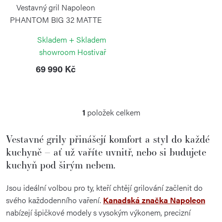
k
r
Vestavný gril Napoleon
t
o
PHANTOM BIG 32 MATTE
Black
ů
d
Skladem + Skladem
NAPOLEON
u
showroom Hostivař
k
69 990 Kč
t
ů
1
položek celkem
O
v
Vestavné grily přinášejí komfort a styl do každé
l
kuchyně – ať už vaříte uvnitř, nebo si budujete
á
kuchyň pod širým nebem.
d
a
Jsou ideální volbou pro ty, kteří chtějí grilování začlenit do
c
svého každodenního vaření.
Kanadská značka Napoleon
í
nabízejí špičkové modely s vysokým výkonem, precizní
p