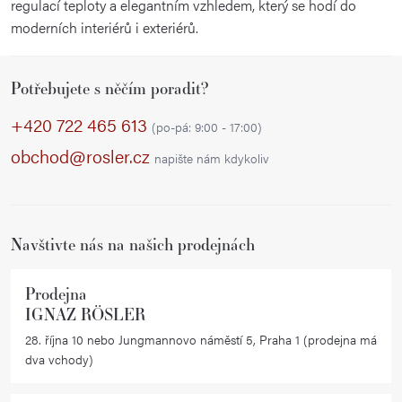
regulací teploty a elegantním vzhledem, který se hodí do
r
moderních interiérů i exteriérů.
v
Z
k
Potřebujete s něčím poradit?
y
á
v
p
+420 722 465 613
(po-pá: 9:00 - 17:00)
ý
a
obchod@rosler.cz
napište nám kdykoliv
p
t
i
í
s
u
Navštivte nás na našich prodejnách
Prodejna
IGNAZ RÖSLER
28. října 10 nebo Jungmannovo náměstí 5, Praha 1 (prodejna má
dva vchody)