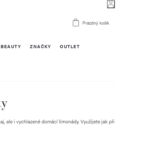
Nákupní
Prázdný košík
košík
BEAUTY
ZNAČKY
OUTLET
ky
aj, ale i vychlazené domácí limonády. Využijete jak při