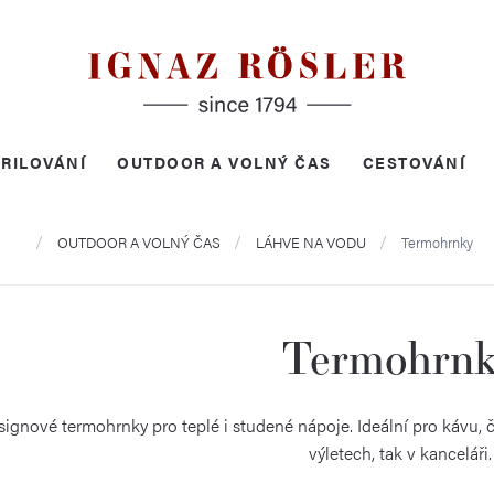
RILOVÁNÍ
OUTDOOR A VOLNÝ ČAS
CESTOVÁNÍ
Domů
OUTDOOR A VOLNÝ ČAS
LÁHVE NA VODU
Termohrnky
Termohrn
esignové termohrnky pro teplé i studené nápoje. Ideální pro kávu, č
výletech, tak v kanceláři.