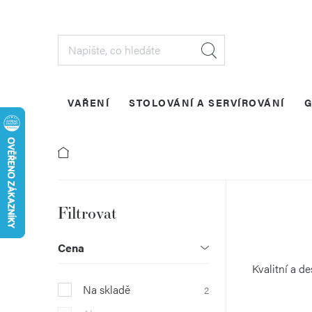
Přejít
na
obsah
VAŘENÍ
STOLOVÁNÍ A SERVÍROVÁNÍ
G
P
o
Cena
s
Kvalitní a d
Na skladě
2
t