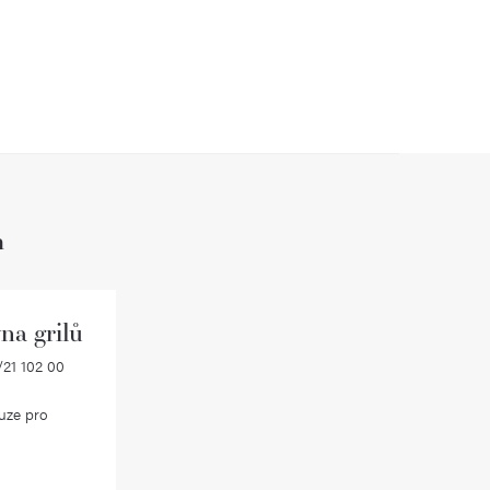
h
na grilů
21 102 00
uze pro