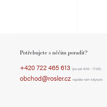
k
u
t
k
ů
t
Z
ů
á
Potřebujete s něčím poradit?
p
+420 722 465 613
a
(po-pá: 9:00 - 17:00)
t
obchod@rosler.cz
napište nám kdykoliv
í