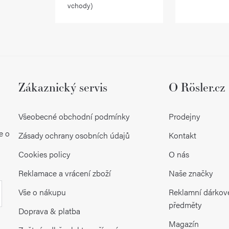
vchody)
v
k
y
v
ý
Zákaznický servis
O Rösler.cz
p
Všeobecné obchodní podmínky
Prodejny
i
e o
Zásady ochrany osobních údajů
Kontakt
s
Cookies policy
O nás
u
Reklamace a vrácení zboží
Naše značky
Vše o nákupu
Reklamní dárkov
předměty
Doprava & platba
Magazín