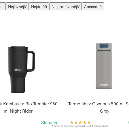
me
Nejlevnější
Nejdražší
Nejprodávanější
Abecedně
k Kambukka Rio Tumbler 950
Termoláhev Olympus 500 ml S
ml Night Rider
Grey
KAMBUKKA
KAMBUKKA
Skladem
Průměrné hodnocení produktu je 5,0 z 5 hvězdiček.