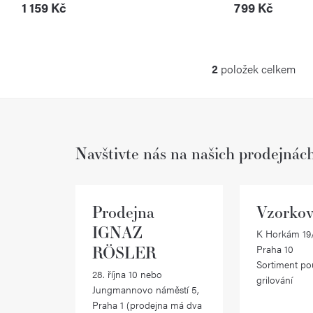
1 159 Kč
799 Kč
2
položek celkem
O
v
l
Navštivte nás na našich prodejnác
á
d
a
Prodejna
Vzorkov
c
IGNAZ
K Horkám 19/
RÖSLER
Praha 10
í
Sortiment po
28. října 10 nebo
p
grilování
Jungmannovo náměstí 5,
r
Praha 1 (prodejna má dva