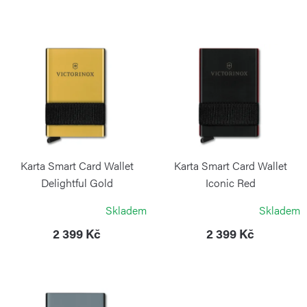
n
í
V
p
ý
r
p
o
i
d
s
u
p
k
r
Karta Smart Card Wallet
Karta Smart Card Wallet
t
o
Delightful Gold
Iconic Red
ů
VICTORINOX
VICTORINOX
d
Skladem
Skladem
u
2 399 Kč
2 399 Kč
k
t
ů