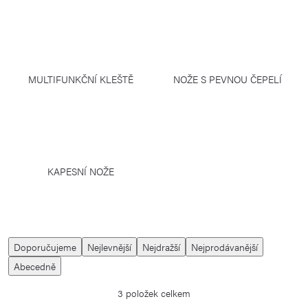
MULTIFUNKČNÍ KLEŠTĚ
NOŽE S PEVNOU ČEPELÍ
KAPESNÍ NOŽE
Ř
Doporučujeme
Nejlevnější
Nejdražší
Nejprodávanější
a
Abecedně
z
3
položek celkem
e