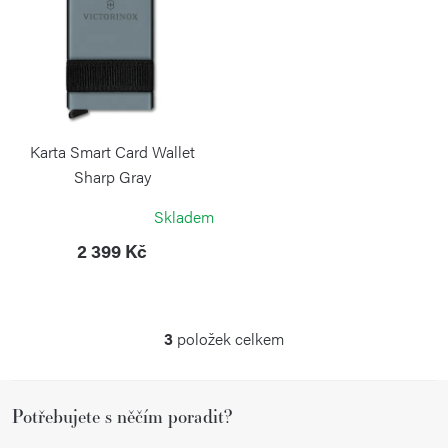
Karta Smart Card Wallet
Sharp Gray
VICTORINOX
Skladem
2 399 Kč
3
položek celkem
O
v
Z
l
Potřebujete s něčím poradit?
á
á