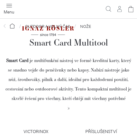
Přejít
N
na
obsah
ko
Domů
OUTDOOR A VOLNÝ ČAS
NOŽE
Smart Card Multitool
Smart Card
je multifunkční nástroj ve formě kreditní karty, který
se snadno vejde do peněženky nebo kapsy. Nabízí nástroje jako
nůž, šroubováky, pilník a další, ideální pro každodenní použití,
cestování nebo outdoorové aktivity. Tento kompaktní multitool je
skvélé řešení pro všechny, kteří chtějí mít všechny potřebné
nástroje vždy po ruce.
VICTORINOX
PŘÍSLUŠENSTVÍ