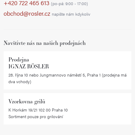
p
d
+420 722 465 613
(po-pá: 9:00 - 17:00)
a
a
obchod@rosler.cz
napište nám kdykoliv
c
t
í
í
p
r
Navštivte nás na našich prodejnách
v
k
Prodejna
y
IGNAZ RÖSLER
v
28. října 10 nebo Jungmannovo náměstí 5, Praha 1 (prodejna má
ý
dva vchody)
p
i
Vzorkovna grilů
s
K Horkám 19/21 102 00 Praha 10
u
Sortiment pouze pro grilování