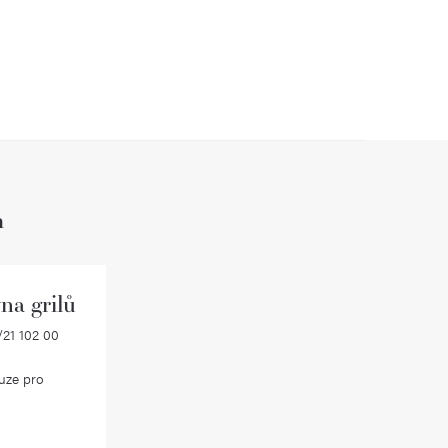
h
na grilů
21 102 00
uze pro