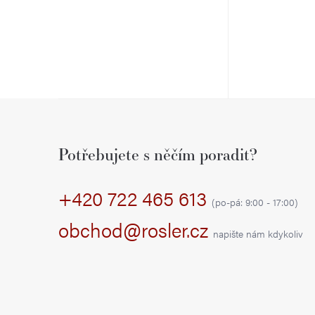
k
u
t
k
ů
t
Z
ů
á
Potřebujete s něčím poradit?
p
+420 722 465 613
a
(po-pá: 9:00 - 17:00)
t
obchod@rosler.cz
napište nám kdykoliv
í