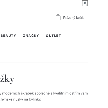
Nákupní
Prázdný košík
košík
BEAUTY
ZNAČKY
OUTLET
ůžky
ry moderních škrabek společně s kvalitním ostřím vám
uchyňské nůžky na bylinky.