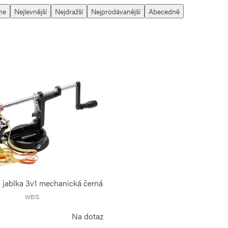
me
Nejlevnější
Nejdražší
Nejprodávanější
Abecedně
 jablka 3v1 mechanická černá
WEIS
Na dotaz