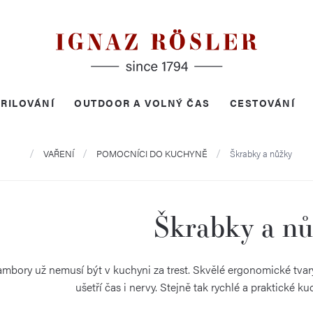
RILOVÁNÍ
OUTDOOR A VOLNÝ ČAS
CESTOVÁNÍ
Domů
VAŘENÍ
POMOCNÍCI DO KUCHYNĚ
Škrabky a nůžky
Škrabky a n
mbory už nemusí být v kuchyni za trest. Skvělé ergonomické tva
ušetří čas i nervy. Stejně tak rychlé a praktické k