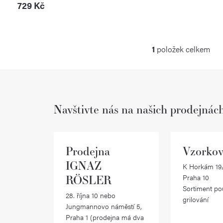
729 Kč
1
položek celkem
O
v
l
Navštivte nás na našich prodejnác
á
d
a
Prodejna
Vzorkov
c
IGNAZ
K Horkám 19/
RÖSLER
Praha 10
í
Sortiment po
28. října 10 nebo
p
grilování
Jungmannovo náměstí 5,
r
Praha 1 (prodejna má dva