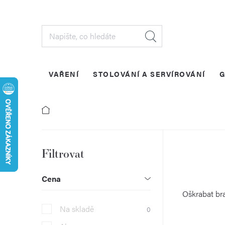
Přejít
na
obsah
VAŘENÍ
STOLOVÁNÍ A SERVÍROVÁNÍ
G
P
o
Cena
s
Oškrabat bra
Na skladě
0
t