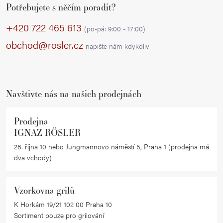
Potřebujete s něčím poradit?
á
p
+420 722 465 613
(po-pá: 9:00 - 17:00)
a
obchod@rosler.cz
napište nám kdykoliv
t
í
Navštivte nás na našich prodejnách
Prodejna
IGNAZ RÖSLER
28. října 10 nebo Jungmannovo náměstí 5, Praha 1 (prodejna má
dva vchody)
Vzorkovna grilů
K Horkám 19/21 102 00 Praha 10
Sortiment pouze pro grilování