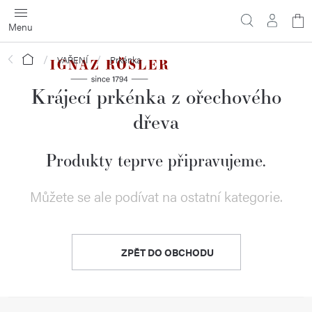
Přejít
N
na
obsah
ko
Domů
VAŘENÍ
Prkénka
Krájecí prkénka z ořechového
dřeva
Produkty teprve připravujeme.
Můžete se ale podívat na ostatní kategorie.
ZPĚT DO OBCHODU
Z