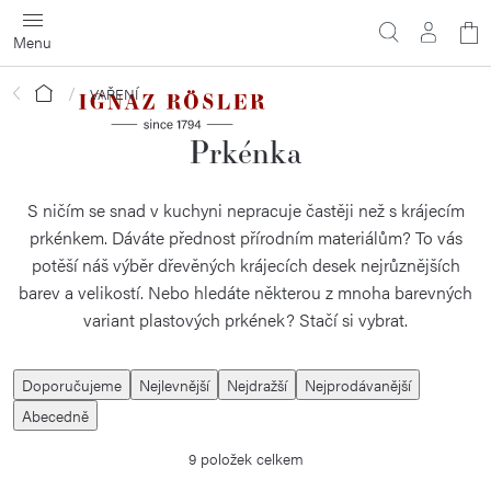
Přejít
N
na
obsah
ko
Domů
VAŘENÍ
Prkénka
S ničím se snad v kuchyni nepracuje častěji než s krájecím
prkénkem. Dáváte přednost přírodním materiálům? To vás
potěší náš výběr dřevěných krájecích desek nejrůznějších
barev a velikostí. Nebo hledáte některou z mnoha barevných
variant plastových prkének? Stačí si vybrat.
Ř
Doporučujeme
Nejlevnější
Nejdražší
Nejprodávanější
a
Abecedně
z
9
položek celkem
e