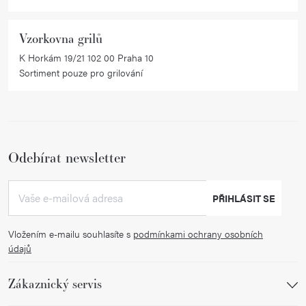
p
i
Vzorkovna grilů
s
K Horkám 19/21 102 00 Praha 10
u
Sortiment pouze pro grilování
Odebírat newsletter
PŘIHLÁSIT SE
Vložením e-mailu souhlasíte s
podmínkami ochrany osobních
údajů
Zákaznický servis