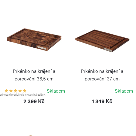
n
í
V
p
ý
r
p
o
i
d
s
u
p
k
r
Prkénko na krájení a
Prkénko na krájení a
t
o
porcování 36,5 cm
porcování 37 cm
ů
CONTINENTA
CONTINENTA
d
Skladem
Skladem
dnocení produktu je 5,0 z 5 hvězdiček.
u
2 399 Kč
1 349 Kč
k
t
ů