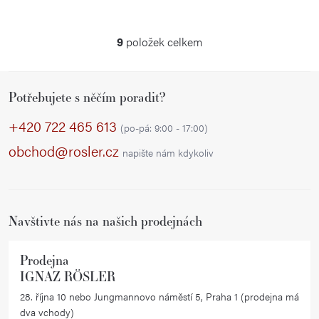
9
položek celkem
O
v
Z
l
Potřebujete s něčím poradit?
á
á
p
d
+420 722 465 613
(po-pá: 9:00 - 17:00)
a
a
obchod@rosler.cz
napište nám kdykoliv
c
t
í
í
p
r
Navštivte nás na našich prodejnách
v
k
Prodejna
y
IGNAZ RÖSLER
v
28. října 10 nebo Jungmannovo náměstí 5, Praha 1 (prodejna má
ý
dva vchody)