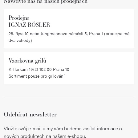
Navštivte nás na našich prodejnách
v
k
Prodejna
y
IGNAZ RÖSLER
v
28. října 10 nebo Jungmannovo náměstí 5, Praha 1 (prodejna má
ý
dva vchody)
p
i
Vzorkovna grilů
s
K Horkám 19/21 102 00 Praha 10
u
Sortiment pouze pro grilování
Odebírat newsletter
Vložte svůj e-mail a my vám budeme zasílat informace o
nových produktech na našem e-shopu.