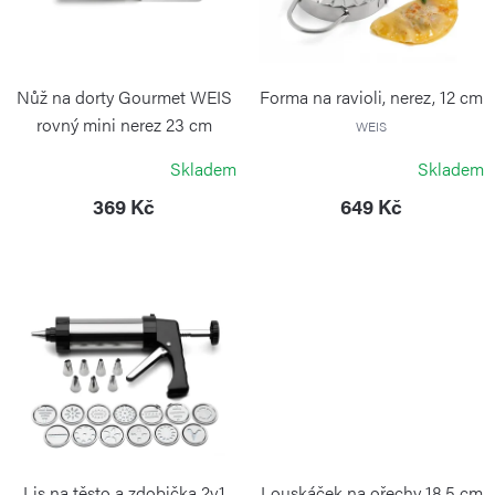
d
s
u
p
k
r
Nůž na dorty Gourmet WEIS
Forma na ravioli, nerez, 12 cm
t
o
rovný mini nerez 23 cm
WEIS
ů
WEIS
d
Skladem
Skladem
u
369 Kč
649 Kč
k
t
ů
Lis na těsto a zdobička 2v1
Louskáček na ořechy 18,5 cm