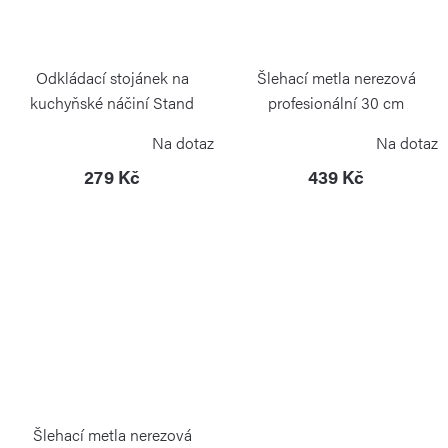
Odkládací stojánek na
Šlehací metla nerezová
kuchyňské náčiní Stand
profesionální 30 cm
Carbon Black
WEIS
Na dotaz
Na dotaz
BLIMPLUS
279 Kč
439 Kč
Šlehací metla nerezová