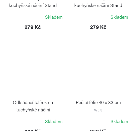
kuchyňské náčiní Stand
kuchyňské náčiní Stand
Medium Forest
Medium Ocean
Skladem
Skladem
BLIMPLUS
BLIMPLUS
279 Kč
279 Kč
Odkládací talířek na
Pečicí fólie 40 x 33 cm
kuchyňské náčiní
WEIS
COLE&MASON
Skladem
Skladem