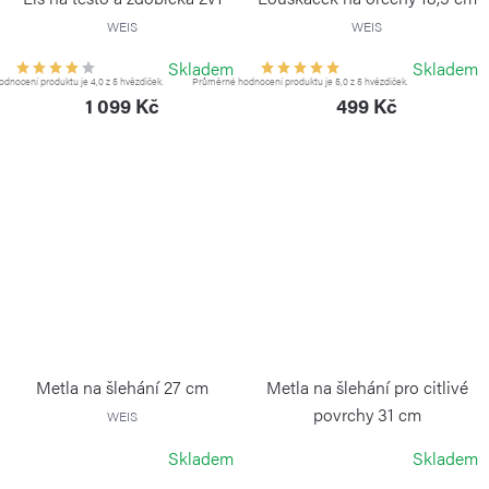
WEIS
WEIS
Skladem
Skladem
dnocení produktu je 4,0 z 5 hvězdiček.
Průměrné hodnocení produktu je 5,0 z 5 hvězdiček.
1 099 Kč
499 Kč
Metla na šlehání 27 cm
Metla na šlehání pro citlivé
povrchy 31 cm
WEIS
WEIS
Skladem
Skladem