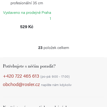
profesionální 35 cm
WEIS
Vystaveno na prodejně Praha
1
529 Kč
23
položek celkem
O
v
Z
l
Potřebujete s něčím poradit?
á
á
p
d
+420 722 465 613
(po-pá: 9:00 - 17:00)
a
a
obchod@rosler.cz
napište nám kdykoliv
c
t
í
í
p
r