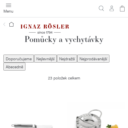
Přejít
N
na
obsah
ko
Domů
Pomůcky a vychytávky
Ř
Doporučujeme
Nejlevnější
Nejdražší
Nejprodávanější
a
Abecedně
z
23
položek celkem
e
n
í
V
p
ý
r
p
o
i