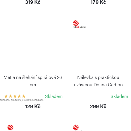
319 Kč
179 Kč
Metla na šlehání spirálová 26
Nálevka s praktickou
cm
uzávěrou Dolina Carbon
Black
WEIS
Skladem
Skladem
BLIMPLUS
dnocení produktu je 5,0 z 5 hvězdiček.
129 Kč
299 Kč