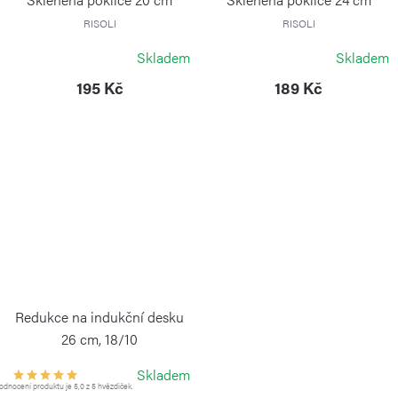
RISOLI
RISOLI
Skladem
Skladem
195 Kč
189 Kč
Redukce na indukční desku
26 cm, 18/10
RISOLI
Skladem
dnocení produktu je 5,0 z 5 hvězdiček.