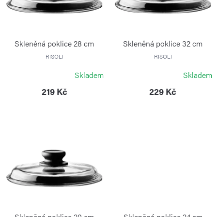
d
s
u
p
k
r
Skleněná poklice 28 cm
Skleněná poklice 32 cm
t
o
RISOLI
RISOLI
ů
d
Skladem
Skladem
u
219 Kč
229 Kč
k
t
ů
Skleněná poklice 20 cm
Skleněná poklice 24 cm