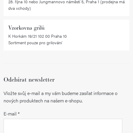
28. října 10 nebo Jungmannovo náměstí 5, Praha 1 (prodejna má
ý
dva vchody)
p
i
Vzorkovna grilů
s
K Horkám 19/21 102 00 Praha 10
u
Sortiment pouze pro grilování
Odebírat newsletter
Vložte svůj e-mail a my vám budeme zasílat informace o
nových produktech na našem e-shopu.
E-mail