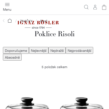
Přejít
N
na
obsah
ko
Domů
ZNAČKY
Risoli
Poklice Risoli
Ř
Doporučujeme
Nejlevnější
Nejdražší
Nejprodávanější
a
Abecedně
z
5
položek celkem
e
n
í
V
p
ý
r
p
o
i