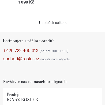
1 099 Kč
5
položek celkem
O
v
Z
l
Potřebujete s něčím poradit?
á
á
p
d
+420 722 465 613
(po-pá: 9:00 - 17:00)
a
a
obchod@rosler.cz
napište nám kdykoliv
c
t
í
í
p
r
Navštivte nás na našich prodejnách
v
k
Prodejna
y
IGNAZ RÖSLER
v