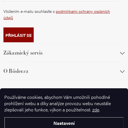
Vložením e-mailu souhlasíte s
podmínkami ochrany osobních
údajů
PŘIHLÁSIT SE
Zákaznický servis
O Rösler.cz
Sledujte nás
Používáme cookies, abychom Vám umožnili pohodlné
prohlížení webu a díky analýze provozu webu neustále
zlepšovali jeho funkce, výkon a použitelnost.
zde
.
Nastavení