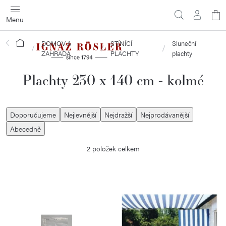
Přejít
N
na
obsah
ko
DOMOV A
STÍNÍCÍ
Sluneční
Domů
ZAHRADA
PLACHTY
plachty
Plachty 230 x 140 cm - kolmé
Ř
Doporučujeme
Nejlevnější
Nejdražší
Nejprodávanější
a
Abecedně
z
2
položek celkem
e
n
í
V
p
ý
r
p