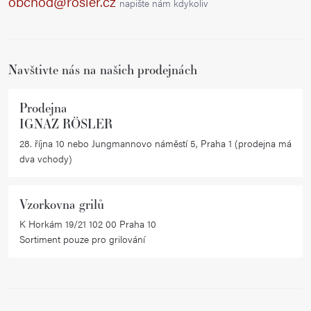
obchod@rosler.cz
napište nám kdykoliv
c
t
í
í
p
r
Navštivte nás na našich prodejnách
v
k
Prodejna
y
IGNAZ RÖSLER
v
28. října 10 nebo Jungmannovo náměstí 5, Praha 1 (prodejna má
ý
dva vchody)
p
i
Vzorkovna grilů
s
K Horkám 19/21 102 00 Praha 10
u
Sortiment pouze pro grilování