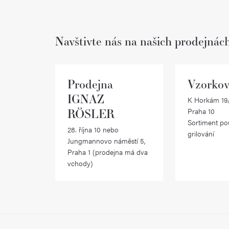
v
l
Navštivte nás na našich prodejnác
á
d
a
Prodejna
Vzorkov
c
IGNAZ
K Horkám 19/
RÖSLER
Praha 10
í
Sortiment po
28. října 10 nebo
p
grilování
Jungmannovo náměstí 5,
r
Praha 1 (prodejna má dva
vchody)
v
k
y
v