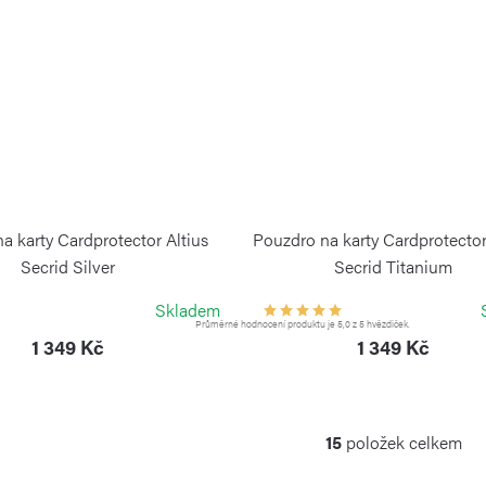
a karty Cardprotector Altius
Pouzdro na karty Cardprotector
Secrid Silver
Secrid Titanium
VICTORINOX
VICTORINOX
Skladem
Průměrné hodnocení produktu je 5,0 z 5 hvězdiček.
1 349 Kč
1 349 Kč
15
položek celkem
O