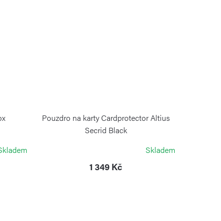
ox
Pouzdro na karty Cardprotector Altius
Secrid Black
VICTORINOX
Skladem
Skladem
1 349 Kč