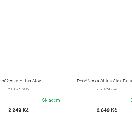
eněženka Altius Alox
Peněženka Altius Alox Del
VICTORINOX
VICTORINOX
Skladem
2 249 Kč
2 649 Kč