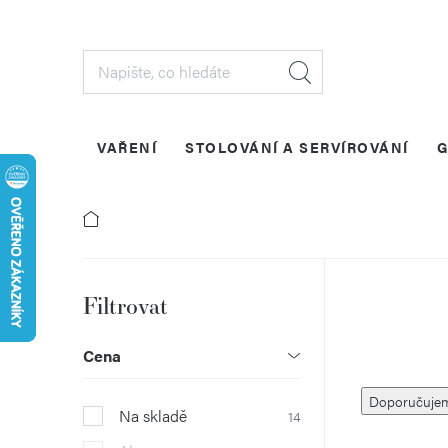
Přejít
na
obsah
VAŘENÍ
STOLOVÁNÍ A SERVÍROVÁNÍ
G
P
o
Cena
Ř
s
Doporučuje
Na skladě
14
a
t