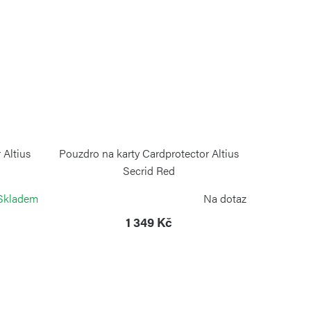
 Altius
Pouzdro na karty Cardprotector Altius
Secrid Red
VICTORINOX
Skladem
Na dotaz
1 349 Kč