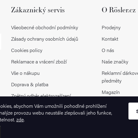
ý
Zákaznický servis
O Rösler.cz
p
Všeobecné obchodní podmínky
Prodejny
i
Zásady ochrany osobních údajů
Kontakt
s
Cookies policy
O nás
u
Reklamace a vrácení zboží
Naše značky
Vše o nákupu
Reklamní dárkov
předměty
Doprava & platba
Magazín
Zpětný odběr elektrozařízení
okies, abychom Vám umožnili pohodlné prohlížení
nalýze provozu webu neustále zlepšovali jeho funkce,
telnost.
zde
.
.
Upravit nastavení cookies