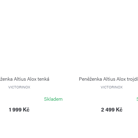
ženka Altius Alox tenká
Peněženka Altius Alox trojd
VICTORINOX
VICTORINOX
Skladem
1 999 Kč
2 499 Kč