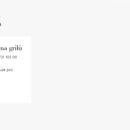
h
na grilů
21 102 00
uze pro