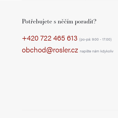
Z
á
Potřebujete s něčím poradit?
p
+420 722 465 613
a
(po-pá: 9:00 - 17:00)
t
obchod@rosler.cz
napište nám kdykoliv
í