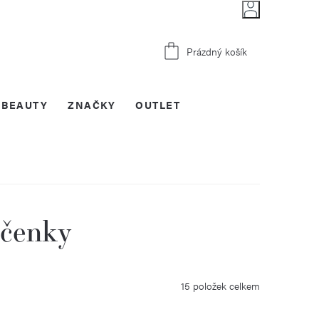
Nákupní
Prázdný košík
košík
BEAUTY
ZNAČKY
OUTLET
íčenky
15
položek celkem