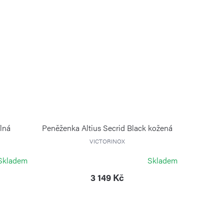
ílná
Peněženka Altius Secrid Black kožená
VICTORINOX
Skladem
Skladem
3 149 Kč