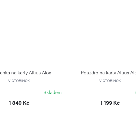
nka na karty Altius Alox
Pouzdro na karty Altius Al
VICTORINOX
VICTORINOX
Skladem
1 849 Kč
1 199 Kč