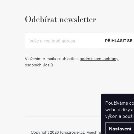
Odebírat newsletter
PŘIHLÁSIT SE
Vložením e-mailu souhlasíte s
podmínkami ochrany
osobních údajů
Používáme co
webu a díky a
výkon a použi
Nastavení
Copyright 2026
Ignazrosler.cz
. Všechna práva vyhrazena