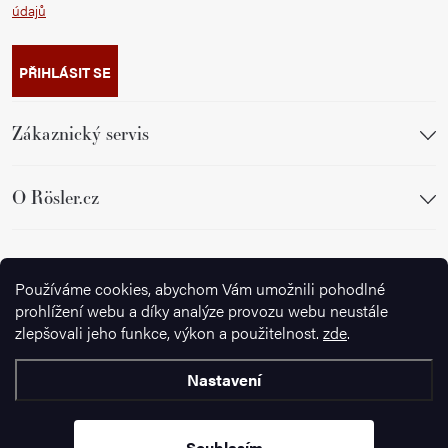
údajů
PŘIHLÁSIT SE
Zákaznický servis
O Rösler.cz
Sledujte nás
Používáme cookies, abychom Vám umožnili pohodlné
prohlížení webu a díky analýze provozu webu neustále
zlepšovali jeho funkce, výkon a použitelnost.
zde
.
Nastavení
Copyright 2026
Ignazrosler.cz
. Všechna práva vyhrazena.
Upravit
nastavení cookies
Souhlasím