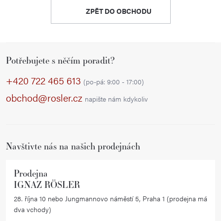
ZPĚT DO OBCHODU
Z
Potřebujete s něčím poradit?
á
p
+420 722 465 613
(po-pá: 9:00 - 17:00)
a
obchod@rosler.cz
napište nám kdykoliv
t
í
Navštivte nás na našich prodejnách
Prodejna
IGNAZ RÖSLER
28. října 10 nebo Jungmannovo náměstí 5, Praha 1 (prodejna má
dva vchody)