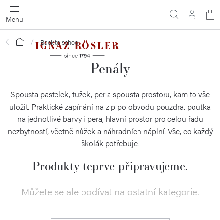
Přejít
N
na
obsah
ko
Domů
Back to school
Penály
Spousta pastelek, tužek, per a spousta prostoru, kam to vše
uložit. Praktické zapínání na zip po obvodu pouzdra, poutka
na jednotlivé barvy i pera, hlavní prostor pro celou řadu
nezbytností, včetně nůžek a náhradních náplní. Vše, co každý
školák potřebuje.
Produkty teprve připravujeme.
Můžete se ale podívat na ostatní kategorie.