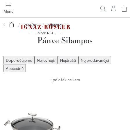
Přejít
N
na
obsah
ko
Domů
ZNAČKY
Silampos
Pánve Silampos
Ř
Doporučujeme
Nejlevnější
Nejdražší
Nejprodávanější
a
Abecedně
z
1
položek celkem
e
n
í
V
p
ý
r
p
o
i