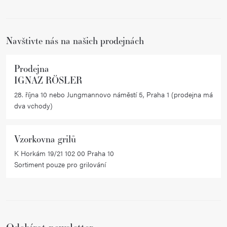
t
í
í
p
r
Navštivte nás na našich prodejnách
v
k
Prodejna
y
IGNAZ RÖSLER
v
28. října 10 nebo Jungmannovo náměstí 5, Praha 1 (prodejna má
ý
dva vchody)
p
i
Vzorkovna grilů
s
K Horkám 19/21 102 00 Praha 10
u
Sortiment pouze pro grilování