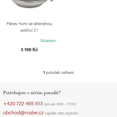
d
s
u
p
k
r
Pánev Yumi se skleněnou
t
o
poklicí 2 l
ů
SILAMPOS
d
Skladem
u
3 199 Kč
k
t
ů
1
položek celkem
O
v
Z
l
Potřebujete s něčím poradit?
á
á
p
d
+420 722 465 613
(po-pá: 9:00 - 17:00)
a
a
obchod@rosler.cz
napište nám kdykoliv
c