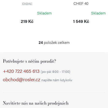
CHEF 40
CADAC
CADAC
Skladem
Skladem
219 Kč
1 549 Kč
24
položek celkem
O
v
Z
l
Potřebujete s něčím poradit?
á
á
p
d
+420 722 465 613
(po-pá: 9:00 - 17:00)
a
a
obchod@rosler.cz
napište nám kdykoliv
c
t
í
í
p
r
Navštivte nás na našich prodejnách
v