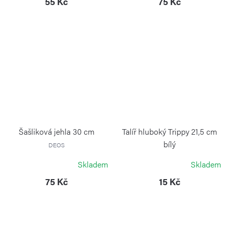
55 Kč
75 Kč
Šašliková jehla 30 cm
Talíř hluboký Trippy 21,5 cm
bílý
DEOS
GIOSTYLE
Skladem
Skladem
75 Kč
15 Kč