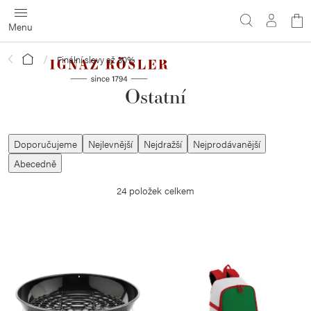
Přejít
N
na
obsah
ko
Domů
Finální slevy až 30%
Ostatní
Ř
Doporučujeme
Nejlevnější
Nejdražší
Nejprodávanější
a
Abecedně
z
24
položek celkem
e
n
í
V
p
ý
r
p
o
i