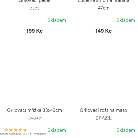
47cm
DEOS
EDCO
Skladem
Skladem
199 Kč
149 Kč
Grilovací mřížka 33x40cm
Grilovací rošt na maso
BRAZIL
CADAC
DEOS
Skladem
Skladem
dnocení produktu je 5,0 z 5 hvězdiček.