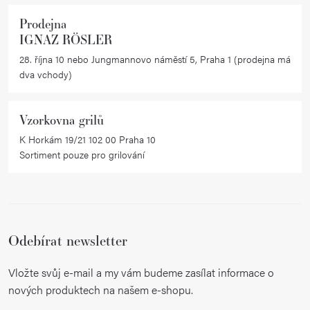
k
Prodejna
y
IGNAZ RÖSLER
v
28. října 10 nebo Jungmannovo náměstí 5, Praha 1 (prodejna má
ý
dva vchody)
p
i
Vzorkovna grilů
s
K Horkám 19/21 102 00 Praha 10
u
Sortiment pouze pro grilování
Odebírat newsletter
Vložte svůj e-mail a my vám budeme zasílat informace o
nových produktech na našem e-shopu.