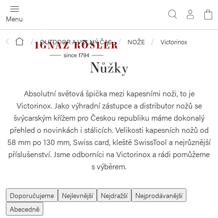
Přejít
N
na
obsah
ko
Domů
OUTDOOR A VOLNÝ ČAS
NOŽE
Victorinox
Nůžky
Absolutní světová špička mezi kapesními noži, to je
Victorinox. Jako výhradní zástupce a distributor nožů se
švýcarským křížem pro Českou republiku máme dokonalý
přehled o novinkách i stálicích. Velikosti kapesních nožů od
58 mm po 130 mm, Swiss card, kleště SwissTool a nejrůznější
příslušenství. Jsme odborníci na Victorinox a rádi pomůžeme
s výběrem.
Ř
Doporučujeme
Nejlevnější
Nejdražší
Nejprodávanější
a
Abecedně