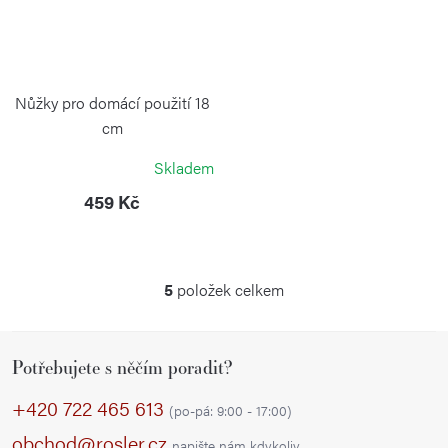
Nůžky pro domácí použití 18
cm
VICTORINOX
Skladem
459 Kč
5
položek celkem
O
v
Z
l
Potřebujete s něčím poradit?
á
á
p
d
+420 722 465 613
(po-pá: 9:00 - 17:00)
a
a
obchod@rosler.cz
napište nám kdykoliv