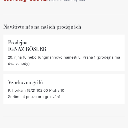
c
t
í
í
p
r
Navštivte nás na našich prodejnách
v
k
Prodejna
y
IGNAZ RÖSLER
v
28. října 10 nebo Jungmannovo náměstí 5, Praha 1 (prodejna má
ý
dva vchody)
p
i
Vzorkovna grilů
s
K Horkám 19/21 102 00 Praha 10
u
Sortiment pouze pro grilování