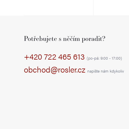
Z
á
Potřebujete s něčím poradit?
p
+420 722 465 613
a
(po-pá: 9:00 - 17:00)
t
obchod@rosler.cz
napište nám kdykoliv
í