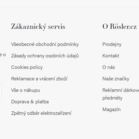
y
v
ý
Zákaznický servis
O Rösler.cz
p
Všeobecné obchodní podmínky
Prodejny
i
e o
Zásady ochrany osobních údajů
Kontakt
s
Cookies policy
O nás
u
Reklamace a vrácení zboží
Naše značky
Vše o nákupu
Reklamní dárkov
předměty
Doprava & platba
Magazín
Zpětný odběr elektrozařízení