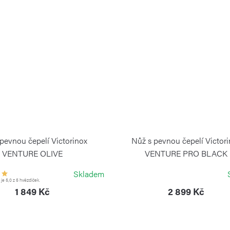
pevnou čepelí Victorinox
Nůž s pevnou čepelí Victor
VENTURE OLIVE
VENTURE PRO BLACK
VICTORINOX
VICTORINOX
Skladem
e 5,0 z 5 hvězdiček.
1 849 Kč
2 899 Kč