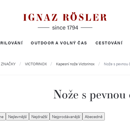
RILOVÁNÍ
OUTDOOR A VOLNÝ ČAS
CESTOVÁNÍ
ů
ZNAČKY
VICTORINOX
Kapesní nože Victorinox
Nože s pevnou č
Nože s pevnou 
me
Nejlevnější
Nejdražší
Nejprodávanější
Abecedně