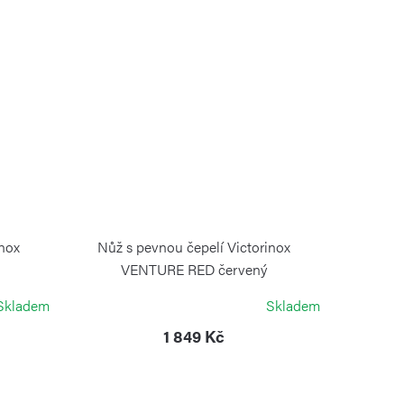
inox
Nůž s pevnou čepelí Victorinox
VENTURE RED červený
VICTORINOX
Skladem
Skladem
1 849 Kč