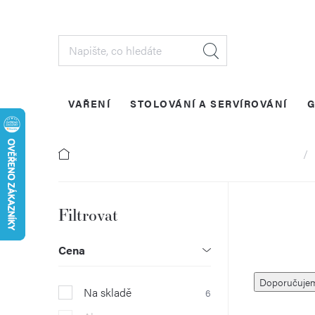
Přejít
na
obsah
VAŘENÍ
STOLOVÁNÍ A SERVÍROVÁNÍ
G
Dom
P
o
Cena
Ř
s
Doporučuje
Na skladě
6
a
t