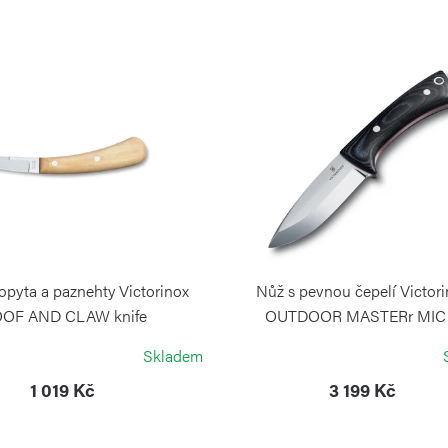
opyta a paznehty Victorinox
Nůž s pevnou čepelí Victor
OF AND CLAW knife
OUTDOOR MASTERr MIC
VICTORINOX
VICTORINOX
Skladem
1 019 Kč
3 199 Kč