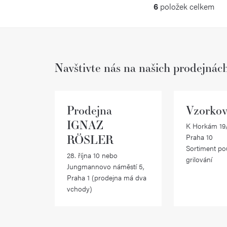
6
položek celkem
O
v
l
Navštivte nás na našich prodejnác
á
d
a
Prodejna
Vzorkov
c
IGNAZ
K Horkám 19/
RÖSLER
Praha 10
í
Sortiment po
28. října 10 nebo
p
grilování
Jungmannovo náměstí 5,
r
Praha 1 (prodejna má dva
vchody)
v
k