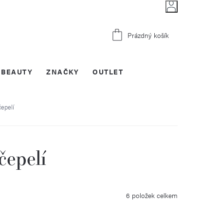
Nákupní
Prázdný košík
košík
BEAUTY
ZNAČKY
OUTLET
epelí
čepelí
6
položek celkem