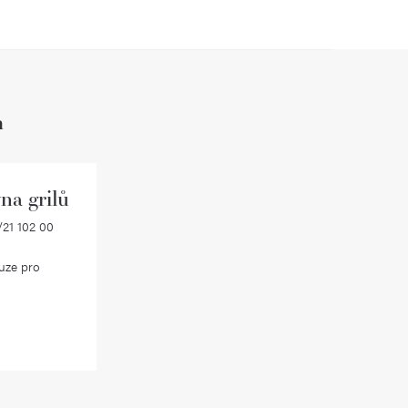
h
na grilů
21 102 00
uze pro