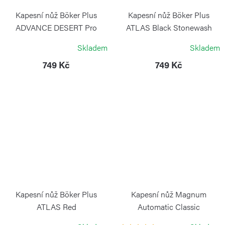
Kapesní nůž Böker Plus
Kapesní nůž Böker Plus
ADVANCE DESERT Pro
ATLAS Black Stonewash
Brass
BÖKER
Skladem
Skladem
BÖKER PLUS
749 Kč
749 Kč
Kapesní nůž Böker Plus
Kapesní nůž Magnum
ATLAS Red
Automatic Classic
BÖKER
BÖKER MAGNUM