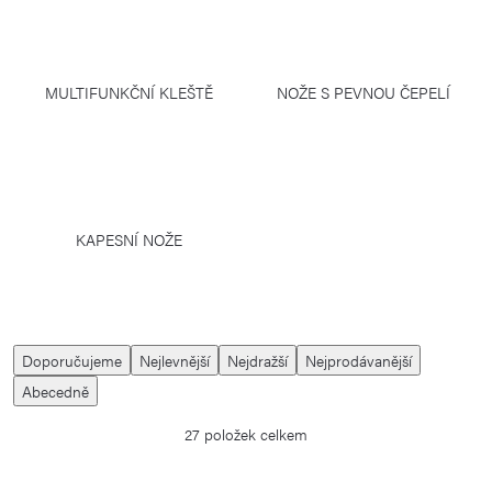
MULTIFUNKČNÍ KLEŠTĚ
NOŽE S PEVNOU ČEPELÍ
KAPESNÍ NOŽE
Ř
Doporučujeme
Nejlevnější
Nejdražší
Nejprodávanější
a
Abecedně
z
27
položek celkem
e
n