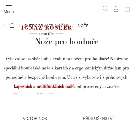
Přejít
N
na
obsah
ko
Domů
OUTDOOR A VOLNÝ ČAS
NOŽE
Nože pro houbaře
Vybavte se na sběr hub s kvalitním nožem pro houbaře! Nabízíme
speciální houbařské nože s kartáčky a ergonomickým držadlem pro
pohodlné a bezpečné houbaření. U nás si vyberete i z prémiových
kapesních
a
multifunkčních nožů,
od prověřených značek
Victorinox
a
Böker Magnum
, které využijete nejen v lese.
VICTORINOX
PŘÍSLUŠENSTVÍ