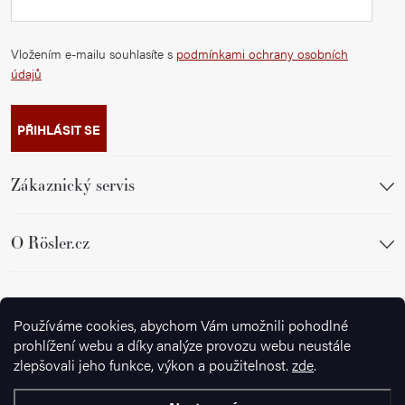
Vložením e-mailu souhlasíte s
podmínkami ochrany osobních
údajů
PŘIHLÁSIT SE
Zákaznický servis
O Rösler.cz
Sledujte nás
Používáme cookies, abychom Vám umožnili pohodlné
prohlížení webu a díky analýze provozu webu neustále
zlepšovali jeho funkce, výkon a použitelnost.
zde
.