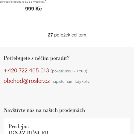
dnocení produktu je 5,0 z 5 hvězdiček.
999 Kč
27
položek celkem
O
v
Z
l
Potřebujete s něčím poradit?
á
á
p
d
+420 722 465 613
(po-pá: 9:00 - 17:00)
a
a
obchod@rosler.cz
napište nám kdykoliv
c
t
í
í
p
r
Navštivte nás na našich prodejnách
v
k
Prodejna
y
IGNAZ RÖSLER