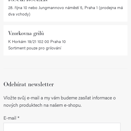
v
28. října 10 nebo Jungmannovo náměstí 5, Praha 1 (prodejna má
ý
dva vchody)
p
i
Vzorkovna grilů
s
K Horkám 19/21 102 00 Praha 10
u
Sortiment pouze pro grilování
Odebírat newsletter
Vložte svůj e-mail a my vám budeme zasílat informace o
nových produktech na našem e-shopu.
E-mail