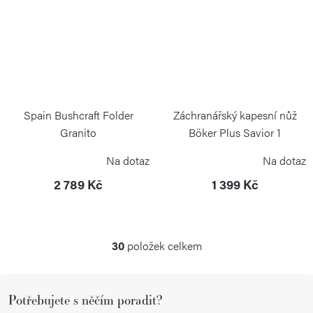
Spain Bushcraft Folder
Záchranářský kapesní nůž
Granito
Böker Plus Savior 1
BÖKER PLUS
BÖKER PLUS
Na dotaz
Na dotaz
2 789 Kč
1 399 Kč
30
položek celkem
O
v
Z
l
Potřebujete s něčím poradit?
á
á