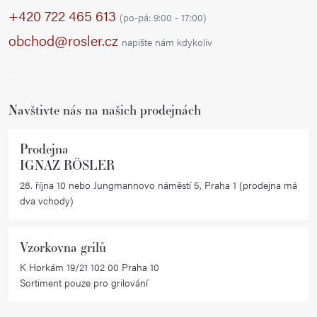
p
d
+420 722 465 613
(po-pá: 9:00 - 17:00)
a
a
obchod@rosler.cz
napište nám kdykoliv
c
t
í
í
p
r
Navštivte nás na našich prodejnách
v
k
Prodejna
y
IGNAZ RÖSLER
v
28. října 10 nebo Jungmannovo náměstí 5, Praha 1 (prodejna má
ý
dva vchody)
p
i
Vzorkovna grilů
s
K Horkám 19/21 102 00 Praha 10
u
Sortiment pouze pro grilování