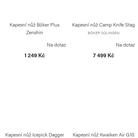
Kapesní nůž Böker Plus
Kapesní nůž Camp Knife Stag
Zenshin
BÖKER SOLINGEN
BÖKER PLUS
Na dotaz
Na dotaz
1 249 Kč
7 499 Kč
Kapesní nůž Icepick Dagger
Kapesní nůž Kwaiken Air G10