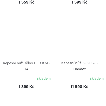
1 559 Kč
1 599 Kč
Kapesní nůž Böker Plus KAL-
Kapesní nůž 1969 Z28-
14
Damast
BÖKER PLUS
BÖKER SOLINGEN
Skladem
Skladem
1 399 Kč
11 890 Kč