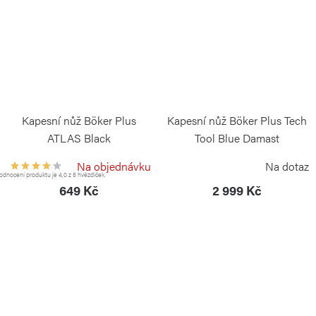
Kapesní nůž Böker Plus
Kapesní nůž Böker Plus Tech
ATLAS Black
Tool Blue Damast
BÖKER PLUS
BÖKER PLUS
Na objednávku
Na dotaz
dnocení produktu je 4,0 z 5 hvězdiček.
649 Kč
2 999 Kč