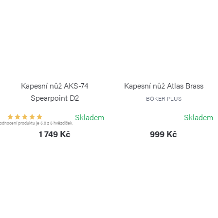
Kapesní nůž AKS-74
Kapesní nůž Atlas Brass
Spearpoint D2
BÖKER PLUS
BÖKER PLUS
Skladem
Skladem
dnocení produktu je 5,0 z 5 hvězdiček.
1 749 Kč
999 Kč