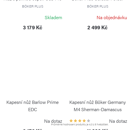
BÖKER PLUS
BÖKER PLUS
Skladem
Na objednávku
3 179 Kč
2 499 Kč
Kapesní nůž Barlow Prime
Kapesní nůž Böker Germany
EDC
M4 Sherman-Damascus
BÖKER SOLINGEN
BÖKER SOLINGEN
Na dotaz
Na dotaz
Průměrné hodnocení produktu je 4,0 z 5 hvězdiček.