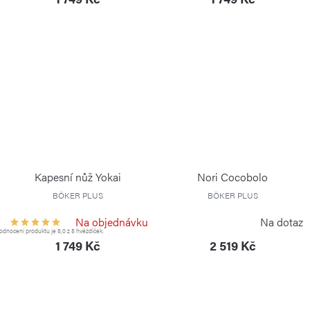
Kapesní nůž Yokai
Nori Cocobolo
BÖKER PLUS
BÖKER PLUS
Na objednávku
Na dotaz
dnocení produktu je 5,0 z 5 hvězdiček.
1 749 Kč
2 519 Kč