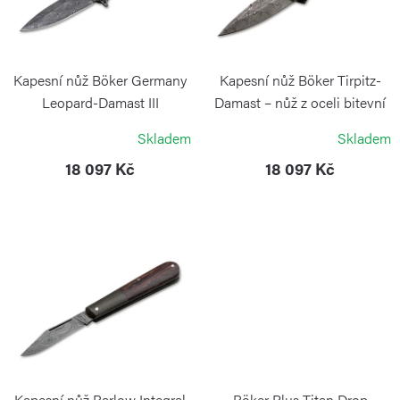
d
s
u
p
k
r
Kapesní nůž Böker Germany
Kapesní nůž Böker Tirpitz-
t
o
Leopard-Damast III
Damast – nůž z oceli bitevní
Collection
lodi Tirpitz
ů
d
Skladem
Skladem
BÖKER SOLINGEN
BÖKER SOLINGEN
u
18 097 Kč
18 097 Kč
k
t
ů
Kapesní nůž Barlow Integral
Böker Plus Titan Drop