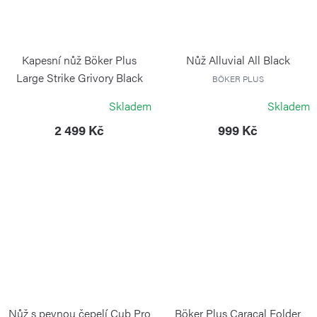
Kapesní nůž Böker Plus
Nůž Alluvial All Black
Large Strike Grivory Black
BÖKER PLUS
BÖKER PLUS
Skladem
Skladem
2 499 Kč
999 Kč
Nůž s pevnou čepelí Cub Pro
Böker Plus Caracal Folder