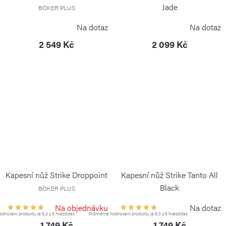
Jade
BÖKER PLUS
BÖKER PLUS
Na dotaz
Na dotaz
2 549 Kč
2 099 Kč
Kapesní nůž Strike Droppoint
Kapesní nůž Strike Tanto All
Black
BÖKER PLUS
BÖKER PLUS
Na objednávku
Na dotaz
dnocení produktu je 5,0 z 5 hvězdiček.
Průměrné hodnocení produktu je 5,0 z 5 hvězdiček.
1 749 Kč
1 749 Kč