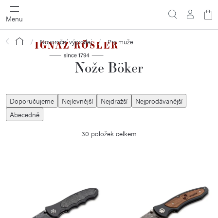
Přejít
N
na
obsah
ko
Domů
Novoroční výprodej
Pro muže
Nože Böker
Ř
Doporučujeme
Nejlevnější
Nejdražší
Nejprodávanější
a
Abecedně
z
30
položek celkem
e
n
í
V
p
ý
r
p
o
i