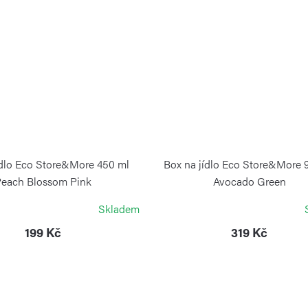
ídlo Eco Store&More 450 ml
Box na jídlo Eco Store&More 
Peach Blossom Pink
Avocado Green
GUZZINI
GUZZINI
Skladem
199 Kč
319 Kč