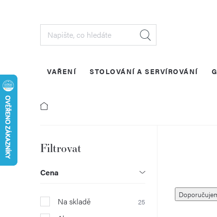
Přejít
na
obsah
VAŘENÍ
STOLOVÁNÍ A SERVÍROVÁNÍ
G
P
o
Cena
Ř
s
Doporučuje
Na skladě
25
a
t