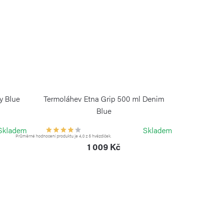
y Blue
Termoláhev Etna Grip 500 ml Denim
Blue
KAMBUKKA
Skladem
Skladem
Průměrné hodnocení produktu je 4,0 z 5 hvězdiček.
1 009 Kč