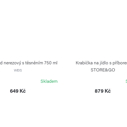
d nerezový s těsněním 750 ml
Krabička na jídlo s příbor
STORE&GO
WEIS
GUZZINI
Skladem
649 Kč
879 Kč