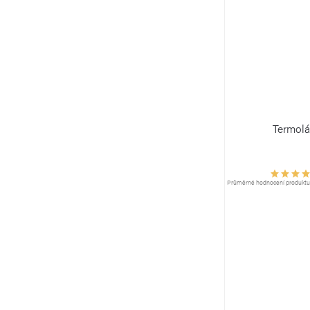
Termolá
Průměrné hodnocení produktu j