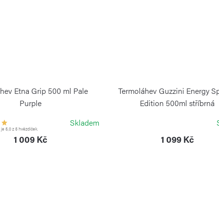
hev Etna Grip 500 ml Pale
Termoláhev Guzzini Energy Sp
Purple
Edition 500ml stříbrná
KAMBUKKA
GUZZINI
Skladem
e 5,0 z 5 hvězdiček.
1 009 Kč
1 099 Kč