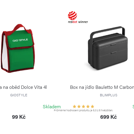
a na oběd Dolce Vita 4l
Box na jídlo Bauletto M Carbo
GIOSTYLE
BLIMPLUS
Skladem
Průměrné hodnocení produktu je 5,0 z 5 hvězdiček.
99 Kč
699 Kč