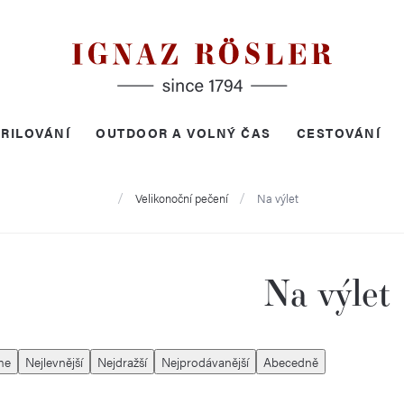
RILOVÁNÍ
OUTDOOR A VOLNÝ ČAS
CESTOVÁNÍ
Domů
Velikonoční pečení
Na výlet
Na výlet
me
Nejlevnější
Nejdražší
Nejprodávanější
Abecedně