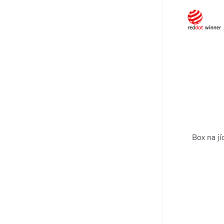
t
k
ů
t
ů
Box na jí