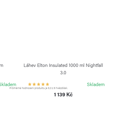
em
Láhev Elton Insulated 1000 ml Nightfall
3.0
KAMBUKKA
Skladem
Skladem
Průměrné hodnocení produktu je 5,0 z 5 hvězdiček.
1 139 Kč