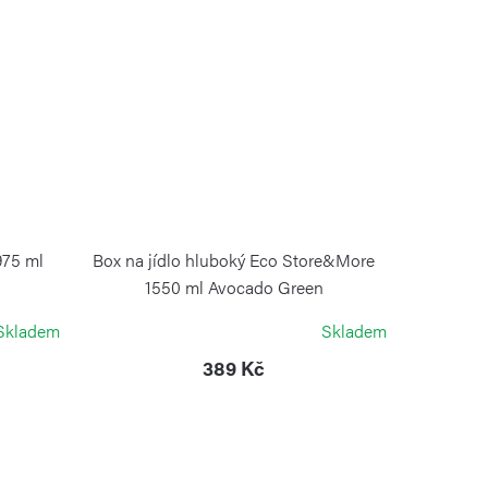
975 ml
Box na jídlo hluboký Eco Store&More
1550 ml Avocado Green
GUZZINI
Skladem
Skladem
389 Kč