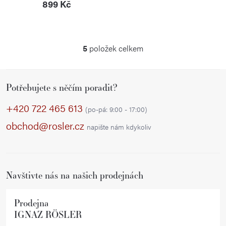
899 Kč
5
položek celkem
O
v
Z
l
Potřebujete s něčím poradit?
á
á
p
d
+420 722 465 613
(po-pá: 9:00 - 17:00)
a
a
obchod@rosler.cz
napište nám kdykoliv
c
t
í
í
p
r
Navštivte nás na našich prodejnách
v
k
Prodejna
y
IGNAZ RÖSLER
v