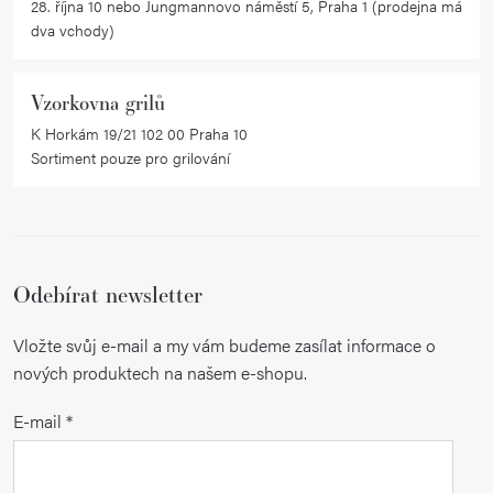
28. října 10 nebo Jungmannovo náměstí 5, Praha 1 (prodejna má
ý
dva vchody)
p
i
Vzorkovna grilů
s
K Horkám 19/21 102 00 Praha 10
u
Sortiment pouze pro grilování
Odebírat newsletter
Vložte svůj e-mail a my vám budeme zasílat informace o
nových produktech na našem e-shopu.
E-mail