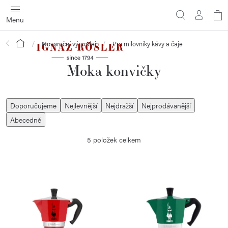
Přejít
N
na
obsah
ko
Domů
Novoroční výprodej
Pro milovníky kávy a čaje
Moka konvičky
Ř
Doporučujeme
Nejlevnější
Nejdražší
Nejprodávanější
a
Abecedně
z
5
položek celkem
e
n
í
V
p
ý
r
p
o
i