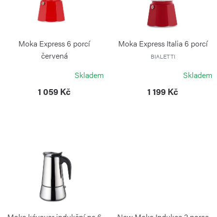
d
s
u
p
k
r
Moka Express 6 porcí
Moka Express Italia 6 porcí
t
o
červená
BIALETTI
ů
BIALETTI
d
Skladem
Skladem
u
1 059 Kč
1 199 Kč
k
t
ů
Moka kávovar indukční na 6
New Moka Indukce 2 porce