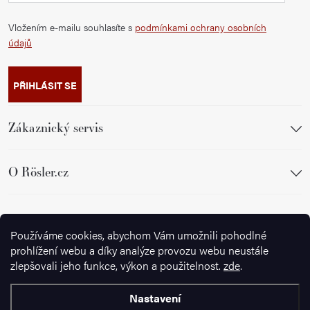
Vložením e-mailu souhlasíte s
podmínkami ochrany osobních
údajů
PŘIHLÁSIT SE
Zákaznický servis
O Rösler.cz
Sledujte nás
Používáme cookies, abychom Vám umožnili pohodlné
prohlížení webu a díky analýze provozu webu neustále
zlepšovali jeho funkce, výkon a použitelnost.
zde
.
Nastavení