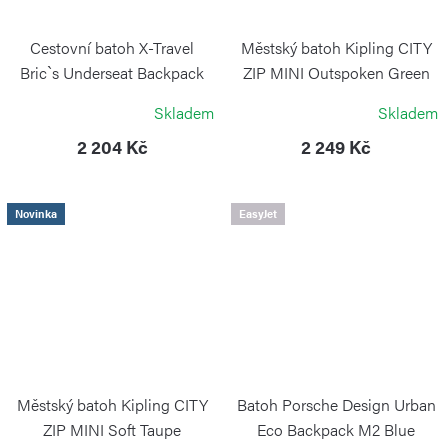
Cestovní batoh X-Travel
Městský batoh Kipling CITY
Bric`s Underseat Backpack
ZIP MINI Outspoken Green
Poppy
KIPLING
Skladem
Skladem
BRIC`S
2 204 Kč
2 249 Kč
Novinka
EasyJet
Městský batoh Kipling CITY
Batoh Porsche Design Urban
ZIP MINI Soft Taupe
Eco Backpack M2 Blue