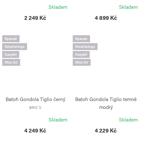
KIPLING
PORSCHE DESIGN
Skladem
Skladem
2 249 Kč
4 899 Kč
Ryanair
Ryanair
Smartwings
Smartwings
EasyJet
EasyJet
Wizz Air
Wizz Air
Batoh Gondola Tiglio černý
Batoh Gondola Tiglio temně
modrý
BRIC`S
BRIC`S
Skladem
Skladem
4 249 Kč
4 229 Kč