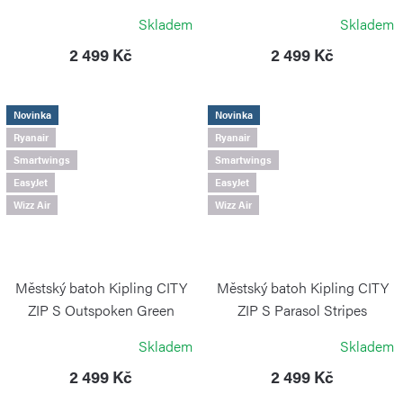
KIPLING
KIPLING
Skladem
Skladem
2 499 Kč
2 499 Kč
Novinka
Novinka
Ryanair
Ryanair
Smartwings
Smartwings
EasyJet
EasyJet
Wizz Air
Wizz Air
Městský batoh Kipling CITY
Městský batoh Kipling CITY
ZIP S Outspoken Green
ZIP S Parasol Stripes
KIPLING
KIPLING
Skladem
Skladem
2 499 Kč
2 499 Kč