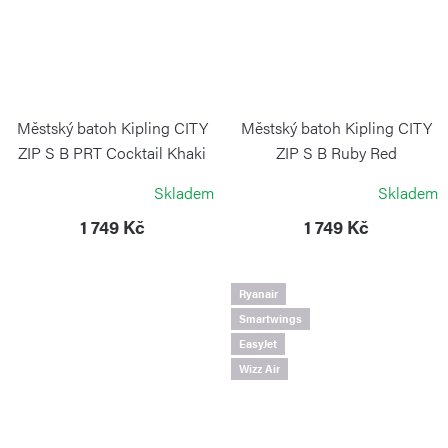
Městský batoh Kipling CITY
Městský batoh Kipling CITY
ZIP S B PRT Cocktail Khaki
ZIP S B Ruby Red
KIPLING
KIPLING
Skladem
Skladem
1 749 Kč
1 749 Kč
Ryanair
Smartwings
EasyJet
Wizz Air