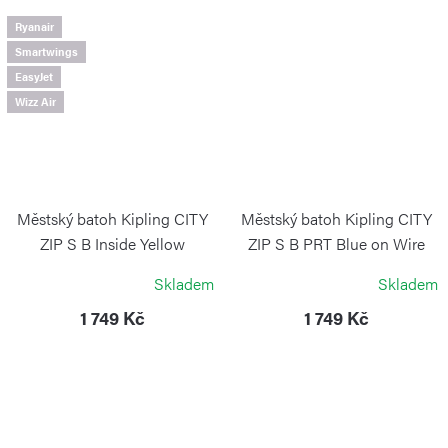
Ryanair
Smartwings
EasyJet
Wizz Air
Městský batoh Kipling CITY
Městský batoh Kipling CITY
ZIP S B Inside Yellow
ZIP S B PRT Blue on Wire
KIPLING
KIPLING
Skladem
Skladem
1 749 Kč
1 749 Kč