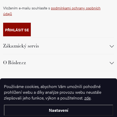
Vložením e-mailu souhlasíte s
podmínkami ochrany osobních
údajů
PŘIHLÁSIT SE
Zákaznický servis
O Rösler.cz
Sledujte nás
Používáme cookies, abychom Vám umožnili pohodlné
prohlížení webu a díky analýze provozu webu neustále
zlepšovali jeho funkce, výkon a použitelnost.
zde
.
Nastavení
Copyright 2026
Ignazrosler.cz
. Všechna práva vyhrazena.
Upravit