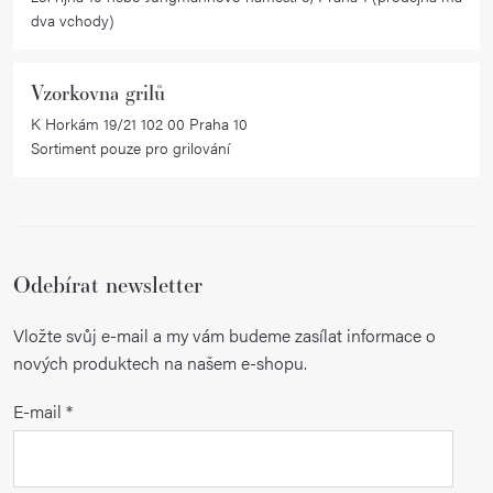
dva vchody)
s
u
Vzorkovna grilů
K Horkám 19/21 102 00 Praha 10
Sortiment pouze pro grilování
Odebírat newsletter
Vložte svůj e-mail a my vám budeme zasílat informace o
nových produktech na našem e-shopu.
E-mail