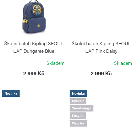
Školní batoh Kipling SEOUL
Školní batoh Kipling SEOUL
LAP Dungaree Blue
LAP Pink Daisy
KIPLING
KIPLING
Skladem
Skladem
2 999 Kč
2 999 Kč
Novinka
Novinka
Ryanair
Smartwings
EasyJet
Wizz Air