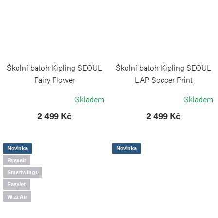
Školní batoh Kipling SEOUL
Školní batoh Kipling SEOUL
Fairy Flower
LAP Soccer Print
KIPLING
KIPLING
Skladem
Skladem
2 499 Kč
2 499 Kč
Novinka
Novinka
Ryanair
Smartwings
EasyJet
Wizz Air