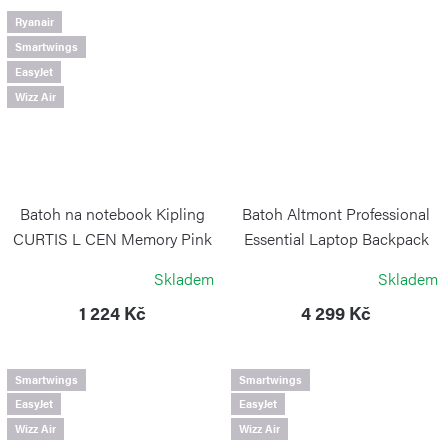
Ryanair
Smartwings
EasyJet
Wizz Air
Batoh na notebook Kipling
Batoh Altmont Professional
CURTIS L CEN Memory Pink
Essential Laptop Backpack
Center
Storm
Skladem
Skladem
KIPLING
VICTORINOX
1 224 Kč
4 299 Kč
Smartwings
Smartwings
EasyJet
EasyJet
Wizz Air
Wizz Air