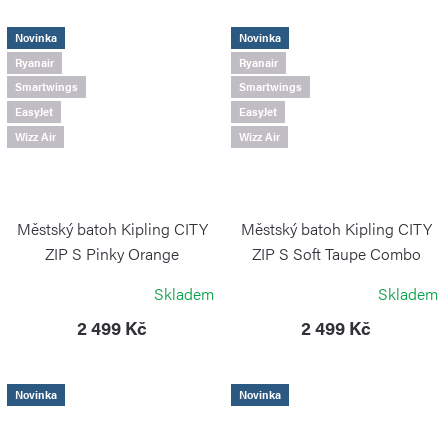
Novinka
Novinka
Ryanair
Ryanair
Smartwings
Smartwings
EasyJet
EasyJet
Wizz Air
Wizz Air
Městský batoh Kipling CITY
Městský batoh Kipling CITY
ZIP S Pinky Orange
ZIP S Soft Taupe Combo
KIPLING
KIPLING
Skladem
Skladem
2 499 Kč
2 499 Kč
Novinka
Novinka