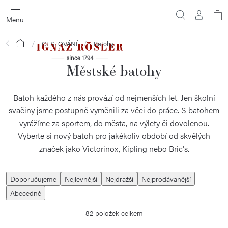
Přejít
N
na
obsah
ko
Domů
CESTOVÁNÍ
Batohy
Městské batohy
Batoh každého z nás provází od nejmenších let. Jen školní
svačiny jsme postupně vyměnili za věci do práce. S batohem
vyrážíme za sportem, do města, na výlety či dovolenou.
Vyberte si nový batoh pro jakékoliv období od skvělých
značek jako Victorinox, Kipling nebo Bric's.
Ř
Doporučujeme
Nejlevnější
Nejdražší
Nejprodávanější
a
Abecedně
z
82
položek celkem
e