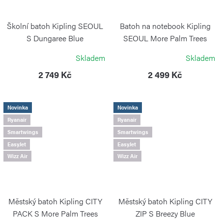
Školní batoh Kipling SEOUL
Batoh na notebook Kipling
S Dungaree Blue
SEOUL More Palm Trees
KIPLING
KIPLING
Skladem
Skladem
2 749 Kč
2 499 Kč
Novinka
Novinka
Ryanair
Ryanair
Smartwings
Smartwings
EasyJet
EasyJet
Wizz Air
Wizz Air
Městský batoh Kipling CITY
Městský batoh Kipling CITY
PACK S More Palm Trees
ZIP S Breezy Blue