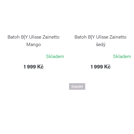
Batoh B|Y Ulisse Zainetto
Batoh B|Y Ulisse Zainetto
Mango
šedý
BRIC`S
BRIC`S
Skladem
Skladem
1 999 Kč
1 999 Kč
EasyJet