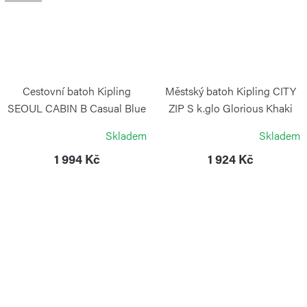
Cestovní batoh Kipling
Městský batoh Kipling CITY
SEOUL CABIN B Casual Blue
ZIP S k.glo Glorious Khaki
Combo
KIPLING
Skladem
Skladem
KIPLING
1 994 Kč
1 924 Kč