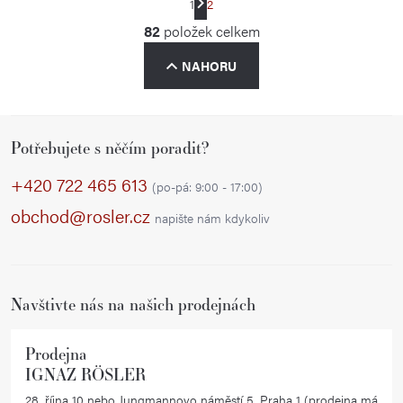
1
2
t
O
82
položek celkem
r
v
á
NAHORU
l
n
á
k
d
o
Z
a
v
Potřebujete s něčím poradit?
á
á
c
p
+420 722 465 613
n
í
(po-pá: 9:00 - 17:00)
í
a
p
obchod@rosler.cz
napište nám kdykoliv
r
t
v
í
k
Navštivte nás na našich prodejnách
y
v
ý
Prodejna
IGNAZ RÖSLER
p
i
28. října 10 nebo Jungmannovo náměstí 5, Praha 1 (prodejna má