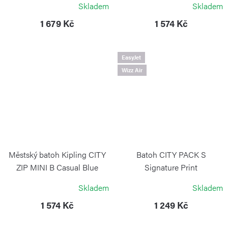
Skladem
Skladem
KIPLING
1 679 Kč
1 574 Kč
EasyJet
Wizz Air
Městský batoh Kipling CITY
Batoh CITY PACK S
ZIP MINI B Casual Blue
Signature Print
KIPLING
KIPLING
Skladem
Skladem
1 574 Kč
1 249 Kč