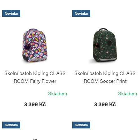
n
í
V
Novinka
Novinka
p
ý
r
p
o
i
d
s
u
p
k
r
Školní batoh Kipling CLASS
Školní batoh Kipling CLASS
t
o
ROOM Fairy Flower
ROOM Soccer Print
ů
KIPLING
KIPLING
d
Skladem
Skladem
u
3 399 Kč
3 399 Kč
k
t
Novinka
Novinka
ů