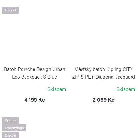
EasyJet
Batoh Porsche Design Urban
Městský batoh Kipling CITY
Eco Backpack S Blue
ZIP S PE+ Diagonal Jacquard
PORSCHE DESIGN
KIPLING
Skladem
Skladem
4 199 Kč
2 099 Kč
Ryanair
Smartwings
EasyJet