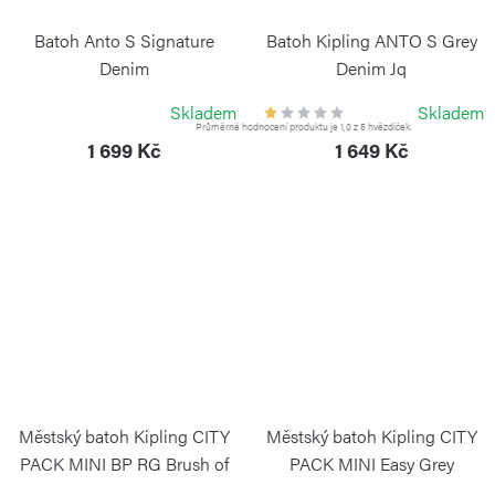
Batoh Anto S Signature
Batoh Kipling ANTO S Grey
Denim
Denim Jq
KIPLING
KIPLING
Skladem
Skladem
Průměrné hodnocení produktu je 1,0 z 5 hvězdiček.
1 699 Kč
1 649 Kč
Městský batoh Kipling CITY
Městský batoh Kipling CITY
PACK MINI BP RG Brush of
PACK MINI Easy Grey
Gold
KIPLING