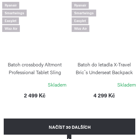
Ryanair
Ryanair
Smartwings
Smartwings
EasyJet
EasyJet
Wizz Air
Wizz Air
Batoh crossbody Altmont
Batoh do letadla X-Travel
Professional Tablet Sling
Bric`s Underseat Backpack
Storm
Poppy
Skladem
Skladem
VICTORINOX
BRIC`S
2 499 Kč
4 299 Kč
NAČÍST 30 DALŠÍCH
S