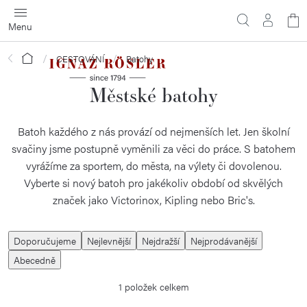
Přejít
N
na
obsah
ko
Domů
CESTOVÁNÍ
Batohy
Městské batohy
Batoh každého z nás provází od nejmenších let. Jen školní
svačiny jsme postupně vyměnili za věci do práce. S batohem
vyrážíme za sportem, do města, na výlety či dovolenou.
Vyberte si nový batoh pro jakékoliv období od skvělých
značek jako Victorinox, Kipling nebo Bric's.
Ř
Doporučujeme
Nejlevnější
Nejdražší
Nejprodávanější
a
Abecedně
z
1
položek celkem
e