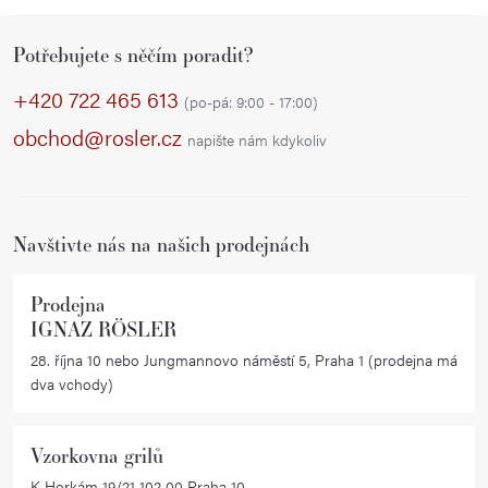
v
Z
l
Potřebujete s něčím poradit?
á
á
p
d
+420 722 465 613
(po-pá: 9:00 - 17:00)
a
a
obchod@rosler.cz
napište nám kdykoliv
c
t
í
í
p
r
Navštivte nás na našich prodejnách
v
k
Prodejna
y
IGNAZ RÖSLER
v
28. října 10 nebo Jungmannovo náměstí 5, Praha 1 (prodejna má
ý
dva vchody)
p
i
Vzorkovna grilů
s
K Horkám 19/21 102 00 Praha 10