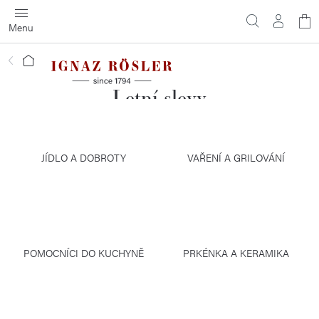
Přejít
N
na
obsah
ko
Domů
Letní slevy
JÍDLO A DOBROTY
VAŘENÍ A GRILOVÁNÍ
POMOCNÍCI DO KUCHYNĚ
PRKÉNKA A KERAMIKA