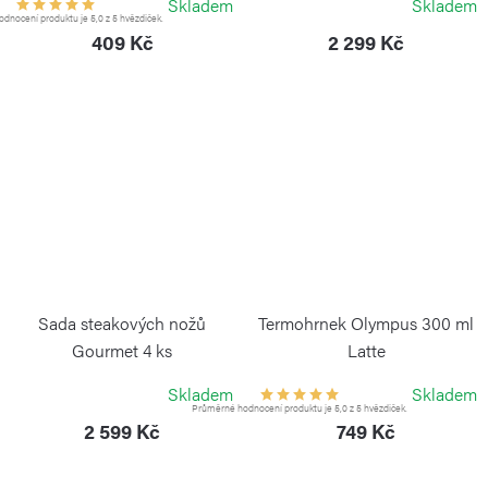
Skladem
Skladem
dnocení produktu je 5,0 z 5 hvězdiček.
409 Kč
2 299 Kč
Sada steakových nožů
Termohrnek Olympus 300 ml
Gourmet 4 ks
Latte
WÜSTHOF
KAMBUKKA
Skladem
Skladem
Průměrné hodnocení produktu je 5,0 z 5 hvězdiček.
2 599 Kč
749 Kč