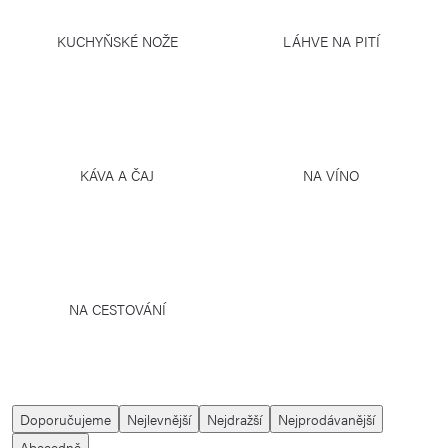
KUCHYŇSKÉ NOŽE
LÁHVE NA PITÍ
KÁVA A ČAJ
NA VÍNO
NA CESTOVÁNÍ
Ř
Doporučujeme
Nejlevnější
Nejdražší
Nejprodávanější
a
Abecedně