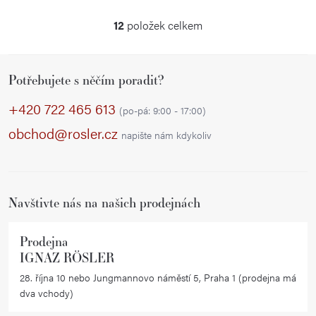
12
položek celkem
O
v
Z
l
Potřebujete s něčím poradit?
á
á
p
d
+420 722 465 613
(po-pá: 9:00 - 17:00)
a
a
obchod@rosler.cz
napište nám kdykoliv
c
t
í
í
p
r
Navštivte nás na našich prodejnách
v
k
Prodejna
y
IGNAZ RÖSLER
v
28. října 10 nebo Jungmannovo náměstí 5, Praha 1 (prodejna má
ý
dva vchody)
p