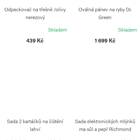
Odpeckovač na třešně /olivy
Oválná pánev na ryby Dr.
nerezový
Green
WEIS
RISOLI
Skladem
Skladem
439 Kč
1 699 Kč
Sada 2 kartáčků na čištění
Sada elektronických mlýnků
lahví
ma sůl a pepř Richmond
KAMBUKKA
COLE&MASON