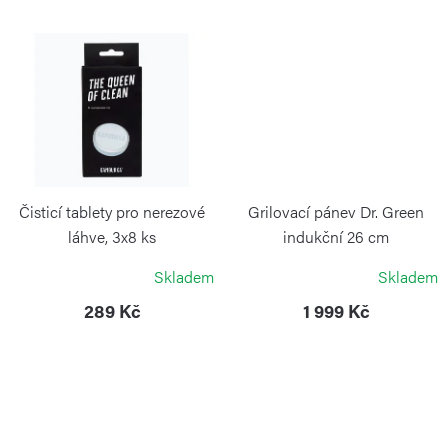
t
ů
Čisticí tablety pro nerezové
Grilovací pánev Dr. Green
láhve, 3x8 ks
indukční 26 cm
KAMBUKKA
RISOLI
Skladem
Skladem
289 Kč
1 999 Kč