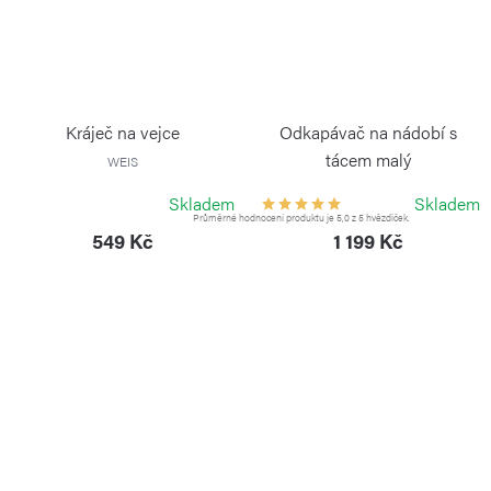
Kráječ na vejce
Odkapávač na nádobí s
tácem malý
WEIS
WEIS
Skladem
Skladem
Průměrné hodnocení produktu je 5,0 z 5 hvězdiček.
549 Kč
1 199 Kč