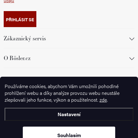
údajů
PŘIHLÁSIT SE
Zákaznický servis
O Rösler.cz
Sledujte nás
Používáme cookies, abychom Vám umožnili pohodlné
prohlížení webu a díky analýze provozu webu neustále
zlepšovali jeho funkce, výkon a použitelnost.
zde
.
Nastavení
Copyright 2026
Ignazrosler.cz
. Všechna práva vyhrazena.
Upravit
nastavení cookies
Souhlasím