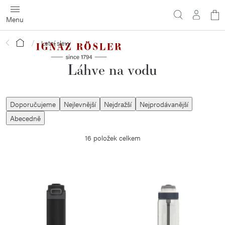
Přejít
N
na
obsah
ko
Domů
Letní slevy
Láhve na vodu
Ř
Doporučujeme
Nejlevnější
Nejdražší
Nejprodávanější
a
Abecedně
z
16
položek celkem
e
n
í
V
p
ý
r
p
o
i