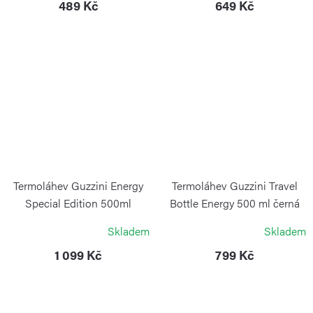
489 Kč
649 Kč
Termoláhev Guzzini Energy
Termoláhev Guzzini Travel
Special Edition 500ml
Bottle Energy 500 ml černá
stříbrná
GUZZINI
Skladem
Skladem
GUZZINI
1 099 Kč
799 Kč