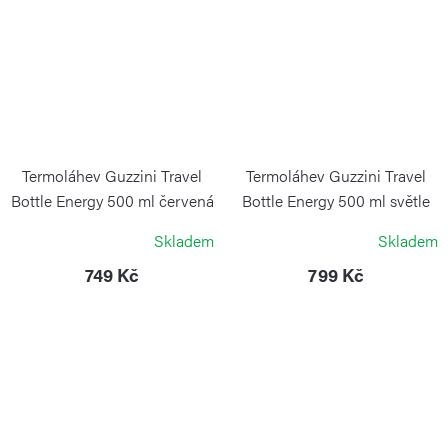
Termoláhev Guzzini Travel
Termoláhev Guzzini Travel
Bottle Energy 500 ml červená
Bottle Energy 500 ml světle
modrá
GUZZINI
Skladem
Skladem
GUZZINI
749 Kč
799 Kč