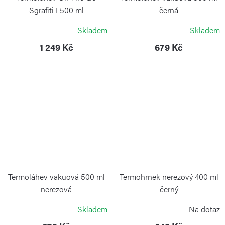
Sgrafiti I 500 ml
černá
GUZZINI
WEIS
Skladem
Skladem
1 249 Kč
679 Kč
Termoláhev vakuová 500 ml
Termohrnek nerezový 400 ml
nerezová
černý
WEIS
WEIS
Skladem
Na dotaz