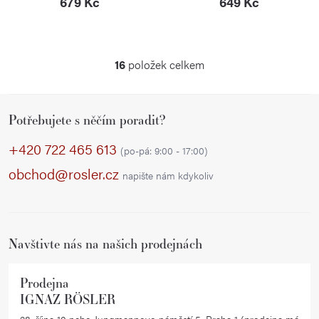
679 Kč
649 Kč
16
položek celkem
O
v
Z
l
Potřebujete s něčím poradit?
á
á
p
d
+420 722 465 613
(po-pá: 9:00 - 17:00)
a
a
obchod@rosler.cz
napište nám kdykoliv
c
t
í
í
p
r
Navštivte nás na našich prodejnách
v
k
Prodejna
y
IGNAZ RÖSLER
v
28. října 10 nebo Jungmannovo náměstí 5, Praha 1 (prodejna má