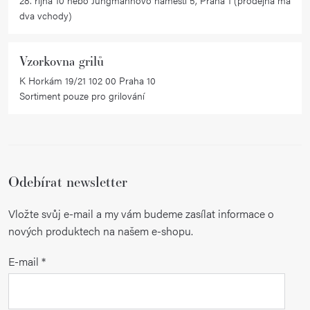
ý
dva vchody)
p
i
Vzorkovna grilů
s
K Horkám 19/21 102 00 Praha 10
u
Sortiment pouze pro grilování
Odebírat newsletter
Vložte svůj e-mail a my vám budeme zasílat informace o
nových produktech na našem e-shopu.
E-mail