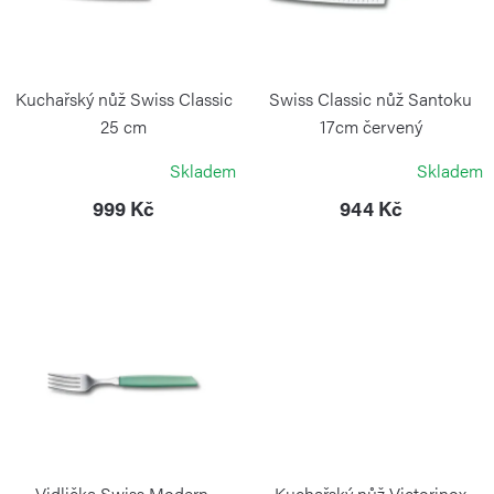
d
s
u
p
k
r
Kuchařský nůž Swiss Classic
Swiss Classic nůž Santoku
t
o
25 cm
17cm červený
ů
VICTORINOX
VICTORINOX
d
Skladem
Skladem
u
999 Kč
944 Kč
k
t
ů
Vidlička Swiss Modern,
Kuchařský nůž Victorinox