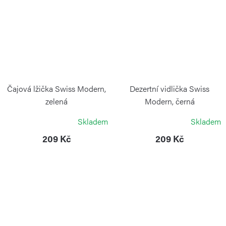
Čajová lžička Swiss Modern,
Dezertní vidlička Swiss
zelená
Modern, černá
VICTORINOX
VICTORINOX
Skladem
Skladem
209 Kč
209 Kč