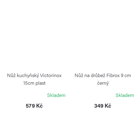
Nůž kuchyňský Victorinox
Nůž na drůbež Fibrox 9 cm
15cm plast
černý
VICTORINOX
VICTORINOX
Skladem
Skladem
579 Kč
349 Kč