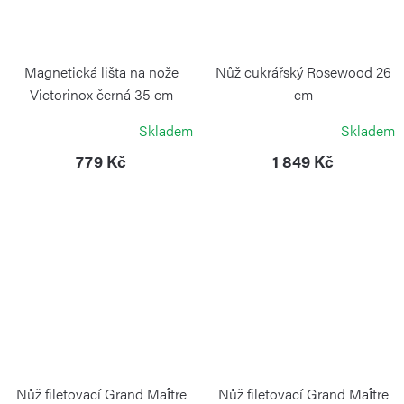
Magnetická lišta na nože
Nůž cukrářský Rosewood 26
Victorinox černá 35 cm
cm
VICTORINOX
VICTORINOX
Skladem
Skladem
779 Kč
1 849 Kč
Nůž filetovací Grand Maître
Nůž filetovací Grand Maître