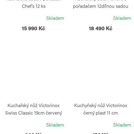
Chef’s 12 ks
pořadačem 12dílnou sadou
nožů
VICTORINOX
Skladem
Skladem
VICTORINOX
15 990 Kč
18 490 Kč
Kuchařský nůž Victorinox
Kuchyňský nůž Victorinox
Swiss Classic 19cm červený
černý plast 11 cm
VICTORINOX
VICTORINOX
Skladem
Skladem