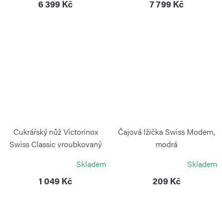
6 399 Kč
7 799 Kč
Cukrářský nůž Victorinox
Čajová lžička Swiss Modern,
Swiss Classic vroubkovaný
modrá
26cm
VICTORINOX
Skladem
Skladem
VICTORINOX
1 049 Kč
209 Kč