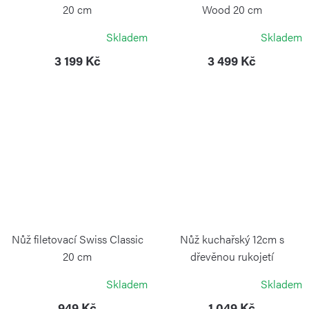
20 cm
Wood 20 cm
VICTORINOX
VICTORINOX
Skladem
Skladem
3 199 Kč
3 499 Kč
Nůž filetovací Swiss Classic
Nůž kuchařský 12cm s
20 cm
dřevěnou rukojetí
VICTORINOX
VICTORINOX
Skladem
Skladem
949 Kč
1 049 Kč