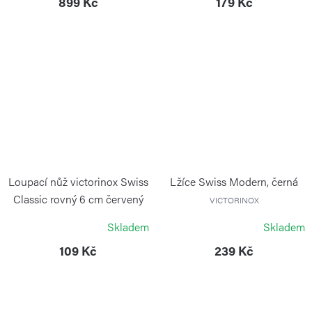
899 Kč
179 Kč
Loupací nůž victorinox Swiss
Lžíce Swiss Modern, černá
Classic rovný 6 cm červený
VICTORINOX
VICTORINOX
Skladem
Skladem
109 Kč
239 Kč