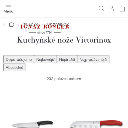
Přejít
N
na
obsah
ko
Domů
ZNAČKY
VICTORINOX
Kuchyňské nože Victorinox
Ř
Doporučujeme
Nejlevnější
Nejdražší
Nejprodávanější
a
Abecedně
z
232
položek celkem
e
n
í
V
p
ý
r
p
o
i