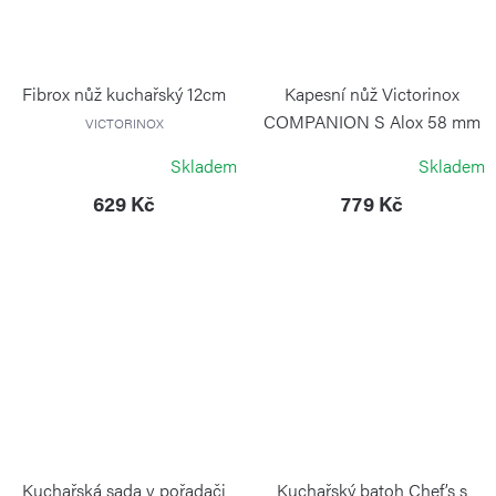
Fibrox nůž kuchařský 12cm
Kapesní nůž Victorinox
COMPANION S Alox 58 mm
VICTORINOX
stříbrný
Skladem
Skladem
VICTORINOX
629 Kč
779 Kč
Kuchařská sada v pořadači
Kuchařský batoh Chef’s s