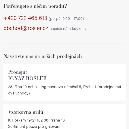
a
v
Potřebujete s něčím poradit?
á
á
c
p
+420 722 465 613
n
í
(po-pá: 9:00 - 17:00)
í
a
p
obchod@rosler.cz
napište nám kdykoliv
r
t
v
í
k
Navštivte nás na našich prodejnách
y
v
ý
Prodejna
IGNAZ RÖSLER
p
i
28. října 10 nebo Jungmannovo náměstí 5, Praha 1 (prodejna má
dva vchody)
s
u
Vzorkovna grilů
K Horkám 19/21 102 00 Praha 10
Sortiment pouze pro grilování