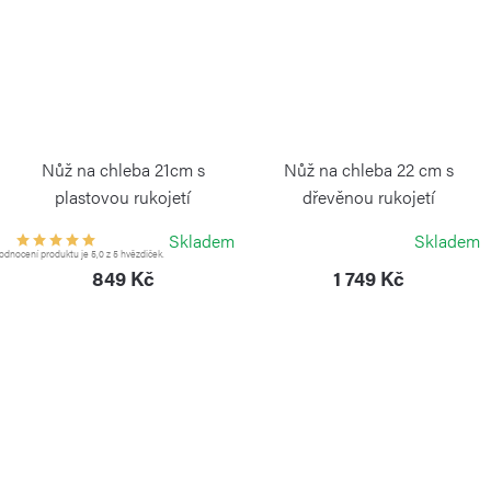
Nůž na chleba 21cm s
Nůž na chleba 22 cm s
plastovou rukojetí
dřevěnou rukojetí
VICTORINOX
VICTORINOX
Skladem
Skladem
dnocení produktu je 5,0 z 5 hvězdiček.
849 Kč
1 749 Kč