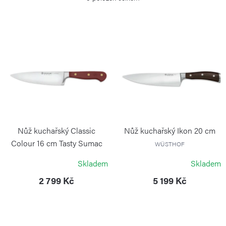
e
n
í
V
p
ý
r
p
o
i
d
s
u
p
k
r
Nůž kuchařský Classic
Nůž kuchařský Ikon 20 cm
t
o
Colour 16 cm Tasty Sumac
WÜSTHOF
ů
WÜSTHOF
d
Skladem
Skladem
u
2 799 Kč
5 199 Kč
k
t
ů