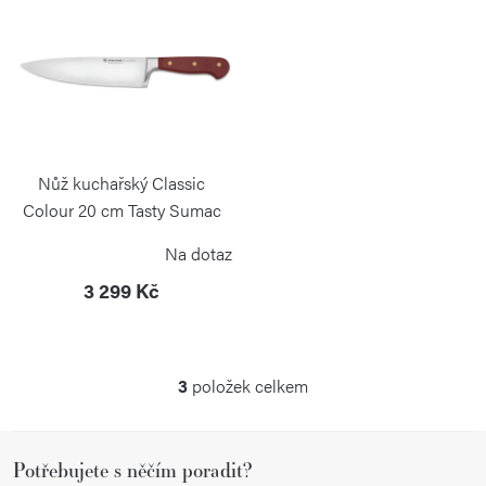
Nůž kuchařský Classic
Colour 20 cm Tasty Sumac
WÜSTHOF
Na dotaz
3 299 Kč
3
položek celkem
O
v
Z
l
Potřebujete s něčím poradit?
á
á