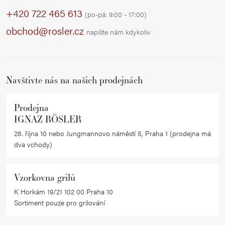
p
d
+420 722 465 613
(po-pá: 9:00 - 17:00)
a
a
obchod@rosler.cz
napište nám kdykoliv
c
t
í
í
p
r
Navštivte nás na našich prodejnách
v
k
Prodejna
y
IGNAZ RÖSLER
v
28. října 10 nebo Jungmannovo náměstí 5, Praha 1 (prodejna má
ý
dva vchody)
p
i
Vzorkovna grilů
s
K Horkám 19/21 102 00 Praha 10
u
Sortiment pouze pro grilování