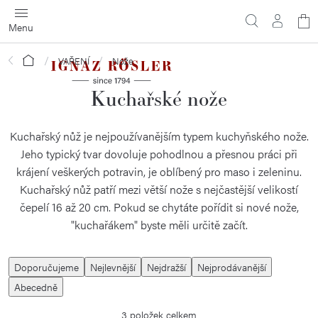
Přejít
N
na
obsah
ko
Domů
VAŘENÍ
Nože
Kuchařské nože
Kuchařský nůž je nejpoužívanějším typem kuchyňského nože.
Jeho typický tvar dovoluje pohodlnou a přesnou práci při
krájení veškerých potravin, je oblíbený pro maso i zeleninu.
Kuchařský nůž patří mezi větší nože s nejčastější velikostí
čepelí 16 až 20 cm. Pokud se chytáte pořídit si nové nože,
"kuchařákem" byste měli určitě začít.
Ř
Doporučujeme
Nejlevnější
Nejdražší
Nejprodávanější
a
Abecedně
z
3
položek celkem