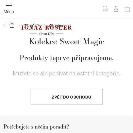
Přejít
N
na
obsah
ko
Domů
ZNAČKY
Guardini
Kolekce Sweet Magic
Produkty teprve připravujeme.
Můžete se ale podívat na ostatní kategorie.
ZPĚT DO OBCHODU
Z
Potřebujete s něčím poradit?
á