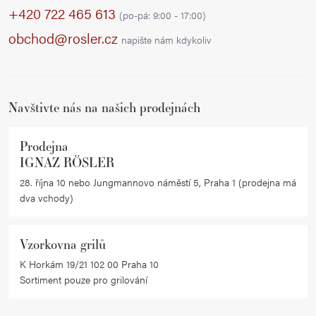
p
+420 722 465 613
(po-pá: 9:00 - 17:00)
a
obchod@rosler.cz
napište nám kdykoliv
t
í
Navštivte nás na našich prodejnách
Prodejna
IGNAZ RÖSLER
28. října 10 nebo Jungmannovo náměstí 5, Praha 1 (prodejna má
dva vchody)
Vzorkovna grilů
K Horkám 19/21 102 00 Praha 10
Sortiment pouze pro grilování