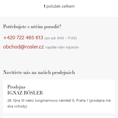
ů
1
položek celkem
O
v
Z
l
Potřebujete s něčím poradit?
á
á
p
d
+420 722 465 613
(po-pá: 9:00 - 17:00)
a
a
obchod@rosler.cz
napište nám kdykoliv
c
t
í
í
p
r
Navštivte nás na našich prodejnách
v
k
Prodejna
y
IGNAZ RÖSLER
v
28. října 10 nebo Jungmannovo náměstí 5, Praha 1 (prodejna má
ý
dva vchody)
p