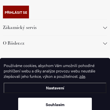
PŘIHLÁSIT SE
Zákaznický servis
O Rösler.cz
Sledujte nás
Používáme cookies, abychom Vám umožnili pohodlné
prohlížení webu a díky analýze provozu webu neustále
zlepšovali jeho funkce, výkon a použitelnost.
zde
.
Nastavení
Copyright 2026
Ignazrosler.cz
. Všechna práva vyhrazena.
Upravit
nastavení cookies
Souhlasím
Vytvořil Shoptet Premium