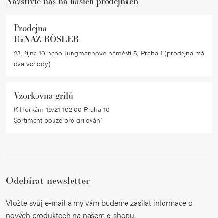
Navštivte nás na našich prodejnách
v
k
Prodejna
y
IGNAZ RÖSLER
v
28. října 10 nebo Jungmannovo náměstí 5, Praha 1 (prodejna má
ý
dva vchody)
p
i
Vzorkovna grilů
s
K Horkám 19/21 102 00 Praha 10
u
Sortiment pouze pro grilování
Odebírat newsletter
Vložte svůj e-mail a my vám budeme zasílat informace o
nových produktech na našem e-shopu.