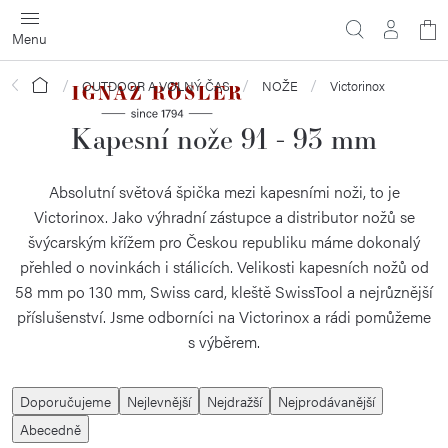
Přejít
N
na
obsah
ko
Domů
OUTDOOR A VOLNÝ ČAS
NOŽE
Victorinox
Kapesní nože 91 - 93 mm
Absolutní světová špička mezi kapesními noži, to je
Victorinox. Jako výhradní zástupce a distributor nožů se
švýcarským křížem pro Českou republiku máme dokonalý
přehled o novinkách i stálicích. Velikosti kapesních nožů od
58 mm po 130 mm, Swiss card, kleště SwissTool a nejrůznější
příslušenství. Jsme odborníci na Victorinox a rádi pomůžeme
s výběrem.
Ř
Doporučujeme
Nejlevnější
Nejdražší
Nejprodávanější
a
Abecedně