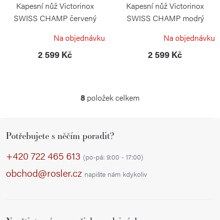
Kapesní nůž Victorinox
Kapesní nůž Victorinox
SWISS CHAMP červený
SWISS CHAMP modrý
trasparentní
trasparentní
Na objednávku
Na objednávku
VICTORINOX
VICTORINOX
2 599 Kč
2 599 Kč
8
položek celkem
O
v
Z
l
Potřebujete s něčím poradit?
á
á
p
d
+420 722 465 613
(po-pá: 9:00 - 17:00)
a
a
obchod@rosler.cz
napište nám kdykoliv
c
t
í
í
p
r