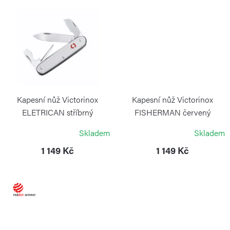
ů
Kapesní nůž Victorinox
Kapesní nůž Victorinox
ELETRICAN stříbrný
FISHERMAN červený
VICTORINOX
VICTORINOX
Skladem
Skladem
1 149 Kč
1 149 Kč