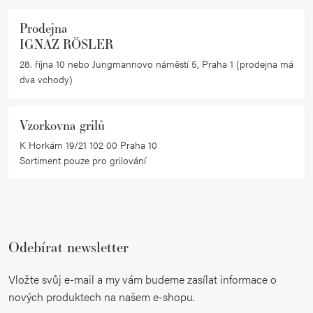
v
k
Prodejna
y
IGNAZ RÖSLER
v
28. října 10 nebo Jungmannovo náměstí 5, Praha 1 (prodejna má
ý
dva vchody)
p
i
Vzorkovna grilů
s
K Horkám 19/21 102 00 Praha 10
u
Sortiment pouze pro grilování
Odebírat newsletter
Vložte svůj e-mail a my vám budeme zasílat informace o
nových produktech na našem e-shopu.