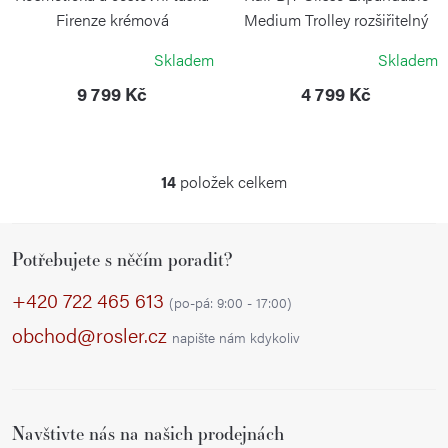
Firenze krémová
Medium Trolley rozšiřitelný
Mango
BRIC`S
Skladem
Skladem
BRIC`S
9 799 Kč
4 799 Kč
14
položek celkem
O
v
Z
l
Potřebujete s něčím poradit?
á
á
p
d
+420 722 465 613
(po-pá: 9:00 - 17:00)
a
a
obchod@rosler.cz
napište nám kdykoliv
c
t
í
í
p
r
Navštivte nás na našich prodejnách