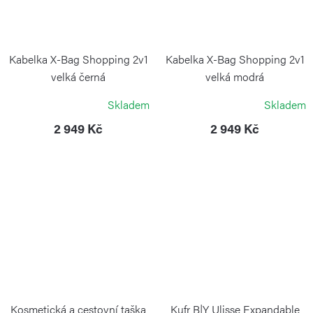
Kabelka X-Bag Shopping 2v1
Kabelka X-Bag Shopping 2v1
velká černá
velká modrá
BRIC`S
BRIC`S
Skladem
Skladem
2 949 Kč
2 949 Kč
Kosmetická a cestovní taška
Kufr B|Y Ulisse Expandable