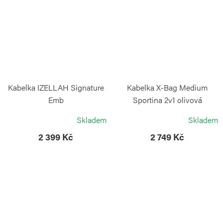
Kabelka IZELLAH Signature
Kabelka X-Bag Medium
Emb
Sportina 2v1 olivová
KIPLING
BRIC`S
Skladem
Skladem
2 399 Kč
2 749 Kč