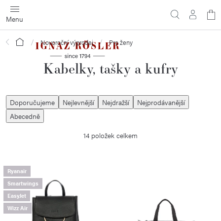
Přejít
N
na
obsah
ko
Domů
Novoroční výprodej
Pro ženy
Kabelky, tašky a kufry
Ř
Doporučujeme
Nejlevnější
Nejdražší
Nejprodávanější
a
Abecedně
z
14
položek celkem
e
n
í
V
Ryanair
p
Smartwings
ý
EasyJet
r
p
Wizz Air
o
i