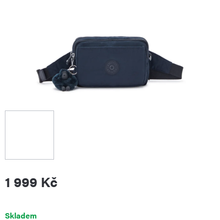
1 999 Kč
Měrná
Skladem