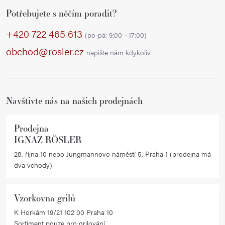
Z
Potřebujete s něčím poradit?
á
p
+420 722 465 613
(po-pá: 9:00 - 17:00)
a
obchod@rosler.cz
napište nám kdykoliv
t
í
Navštivte nás na našich prodejnách
Prodejna
IGNAZ RÖSLER
28. října 10 nebo Jungmannovo náměstí 5, Praha 1 (prodejna má
dva vchody)
Vzorkovna grilů
K Horkám 19/21 102 00 Praha 10
Sortiment pouze pro grilování