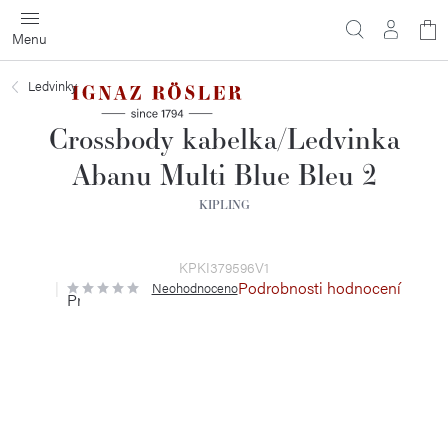
Přejít
N
na
obsah
ko
Ledvinky
Crossbody kabelka/Ledvinka
Abanu Multi Blue Bleu 2
KIPLING
KPKI379596V1
Podrobnosti hodnocení
Neohodnoceno
Průměrné
hodnocení
produktu
je
0,0
z
5
hvězdiček.