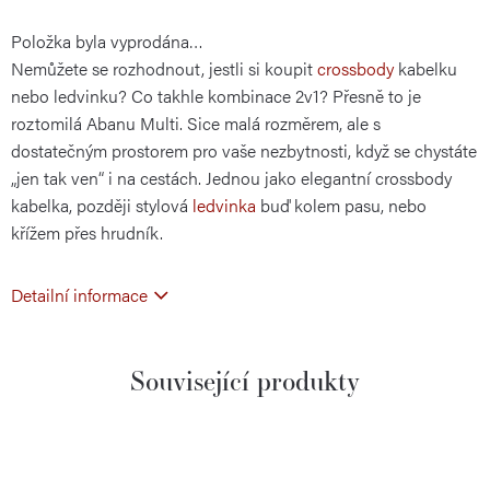
Položka byla vyprodána…
cena:
Nemůžete se rozhodnout, jestli si koupit
crossbody
kabelku
nebo ledvinku? Co takhle kombinace 2v1? Přesně to je
roztomilá Abanu Multi. Sice malá rozměrem, ale s
dostatečným prostorem pro vaše nezbytnosti, když se chystáte
„jen tak ven“ i na cestách. Jednou jako elegantní crossbody
kabelka, později stylová
ledvinka
buď kolem pasu, nebo
křížem přes hrudník.
Detailní informace
Související produkty