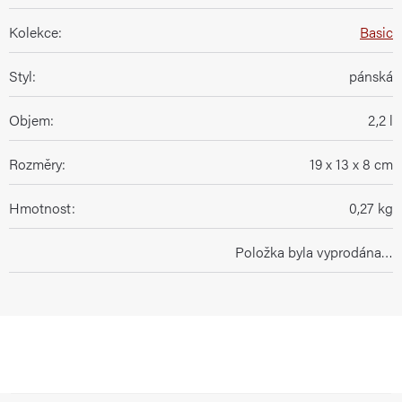
Kolekce
:
Basic
Styl
:
pánská
Objem
:
2,2 l
Rozměry
:
19 x 13 x 8 cm
Hmotnost
:
0,27 kg
Položka byla vyprodána…