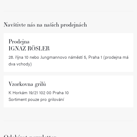
t
í
í
p
r
Navštivte nás na našich prodejnách
v
k
Prodejna
y
IGNAZ RÖSLER
v
28. října 10 nebo Jungmannovo náměstí 5, Praha 1 (prodejna má
ý
dva vchody)
p
i
Vzorkovna grilů
s
K Horkám 19/21 102 00 Praha 10
u
Sortiment pouze pro grilování