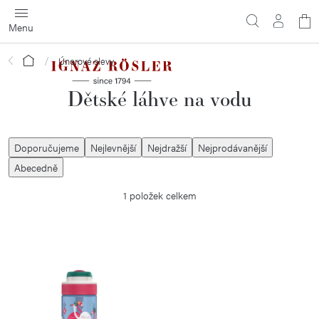
Přejít
N
na
obsah
ko
Domů
Únorové slevy
Dětské láhve na vodu
Ř
Doporučujeme
Nejlevnější
Nejdražší
Nejprodávanější
a
Abecedně
z
1
položek celkem
e
n
í
V
p
ý
r
p
o
i