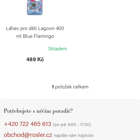
d
s
u
p
k
r
Láhev pro děti Lagoon 400
t
o
ml Blue Flamingo
ů
KAMBUKKA
d
Skladem
u
489 Kč
k
t
ů
1
položek celkem
O
v
Z
l
Potřebujete s něčím poradit?
á
á
p
d
+420 722 465 613
(po-pá: 9:00 - 17:00)
a
a
obchod@rosler.cz
napište nám kdykoliv
c