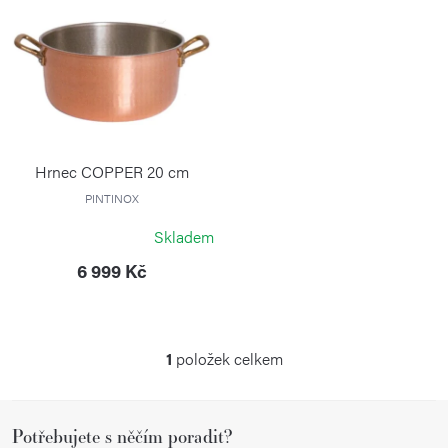
p
ý
r
p
o
i
d
s
u
p
k
r
Hrnec COPPER 20 cm
t
o
PINTINOX
ů
d
Skladem
u
6 999 Kč
k
t
ů
1
položek celkem
O
v
Z
l
Potřebujete s něčím poradit?
á
á