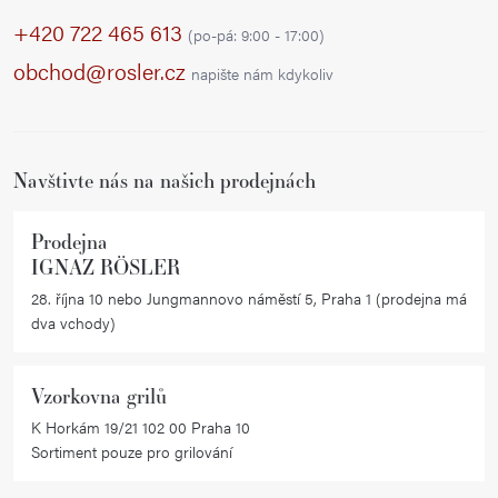
p
d
+420 722 465 613
(po-pá: 9:00 - 17:00)
a
a
obchod@rosler.cz
napište nám kdykoliv
c
t
í
í
p
r
Navštivte nás na našich prodejnách
v
k
Prodejna
y
IGNAZ RÖSLER
v
28. října 10 nebo Jungmannovo náměstí 5, Praha 1 (prodejna má
ý
dva vchody)
p
i
Vzorkovna grilů
s
K Horkám 19/21 102 00 Praha 10
u
Sortiment pouze pro grilování