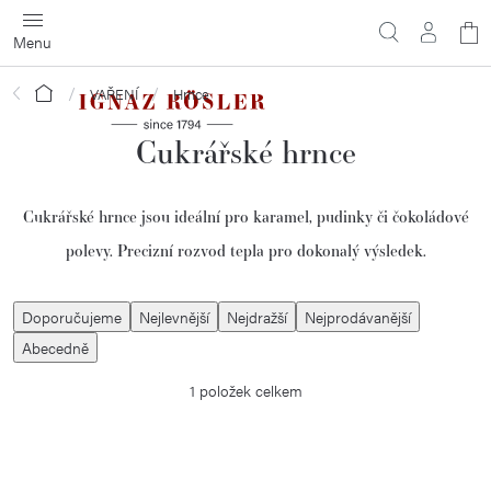
Přejít
N
na
obsah
ko
Domů
VAŘENÍ
Hrnce
Cukrářské hrnce
Cukrářské
hrnce
jsou
ideální
pro
karamel,
pudinky
či
čokoládové
polevy.
Precizní
rozvod
tepla
pro
dokonalý
výsledek.
Ř
Doporučujeme
Nejlevnější
Nejdražší
Nejprodávanější
a
Abecedně
z
1
položek celkem
e
n
í
V