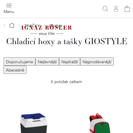
Přejít
N
na
obsah
ko
Domů
ZNAČKY
Giostyle
Chladicí boxy a tašky GIOSTYLE
Ř
Doporučujeme
Nejlevnější
Nejdražší
Nejprodávanější
a
Abecedně
z
5
položek celkem
e
n
í
V
p
ý
r
p
o
i