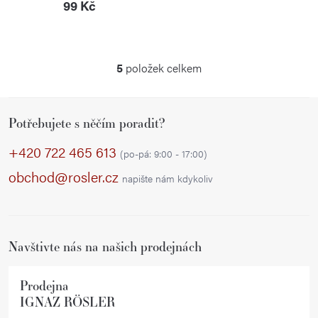
99 Kč
5
položek celkem
O
v
Z
l
Potřebujete s něčím poradit?
á
á
p
d
+420 722 465 613
(po-pá: 9:00 - 17:00)
a
a
obchod@rosler.cz
napište nám kdykoliv
c
t
í
í
p
r
Navštivte nás na našich prodejnách
v
k
Prodejna
y
IGNAZ RÖSLER
v