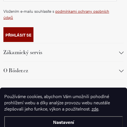
Vložením e-mailu souhlasíte s
podmínkami ochrany osobních
údajů
PŘIHLÁSIT SE
Zákaznický servis
O Rösler.cz
Sledujte nás
Používáme cookies, abychom Vám umožnili pohodlné
prohlížení webu a díky analýze provozu webu neustále
zlepšovali jeho funkce, výkon a použitelnost.
zde
.
Nastavení