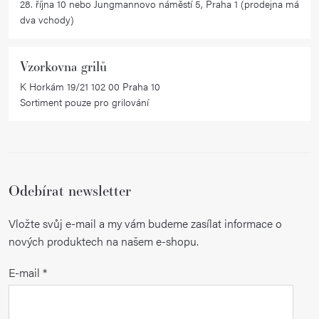
28. října 10 nebo Jungmannovo náměstí 5, Praha 1 (prodejna má
ý
dva vchody)
p
i
Vzorkovna grilů
s
K Horkám 19/21 102 00 Praha 10
u
Sortiment pouze pro grilování
Odebírat newsletter
Vložte svůj e-mail a my vám budeme zasílat informace o
nových produktech na našem e-shopu.
E-mail