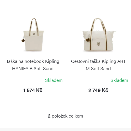
í
V
p
ý
r
p
o
i
d
s
u
p
k
r
Taška na notebook Kipling
Cestovní taška Kipling ART
t
o
HANIFA B Soft Sand
M Soft Sand
ů
KIPLING
KIPLING
d
Skladem
Skladem
u
1 574 Kč
2 749 Kč
k
t
ů
2
položek celkem
O
v