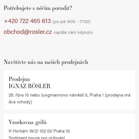
Z
l
Potřebujete s něčím poradit?
á
á
p
d
+420 722 465 613
(po-pá: 9:00 - 17:00)
a
a
obchod@rosler.cz
napište nám kdykoliv
c
t
í
í
p
r
Navštivte nás na našich prodejnách
v
k
Prodejna
y
IGNAZ RÖSLER
v
28. října 10 nebo Jungmannovo náměstí 5, Praha 1 (prodejna má
ý
dva vchody)
p
i
Vzorkovna grilů
s
K Horkám 19/21 102 00 Praha 10
u
Sortiment pouze pro grilování