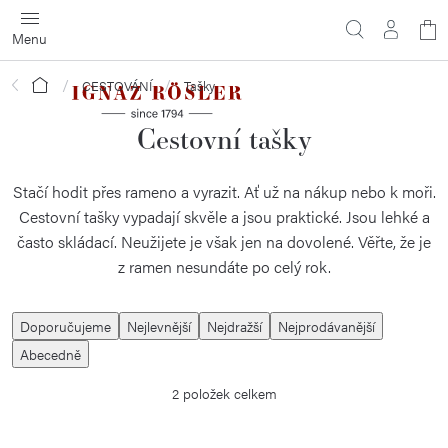
Přejít
N
na
obsah
ko
Domů
CESTOVÁNÍ
Tašky
Cestovní tašky
Stačí hodit přes rameno a vyrazit. Ať už na nákup nebo k moři.
Cestovní tašky vypadají skvěle a jsou praktické. Jsou lehké a
často skládací. Neužijete je však jen na dovolené. Věřte, že je
z ramen nesundáte po celý rok.
Ř
Doporučujeme
Nejlevnější
Nejdražší
Nejprodávanější
a
Abecedně
z
2
položek celkem
e
n