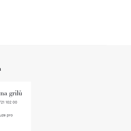
h
na grilů
21 102 00
uze pro