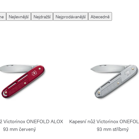
me
Nejlevnější
Nejdražší
Nejprodávanější
Abecedně
ůž Victorinox ONEFOLD ALOX
Kapesní nůž Victorinox ONEFO
93 mm červený
93 mm stříbrný
VICTORINOX
VICTORINOX