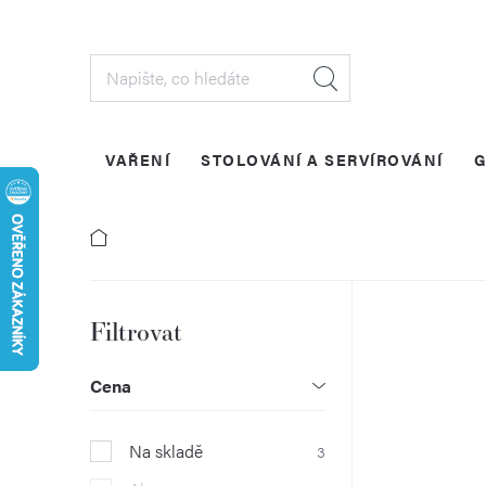
Přejít
na
obsah
VAŘENÍ
STOLOVÁNÍ A SERVÍROVÁNÍ
G
P
o
Cena
s
Na skladě
3
t