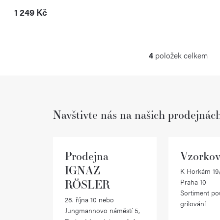
1 249 Kč
4
položek celkem
O
v
l
Navštivte nás na našich prodejnác
á
d
a
Prodejna
Vzorkov
c
IGNAZ
K Horkám 19/
RÖSLER
Praha 10
í
Sortiment po
28. října 10 nebo
p
grilování
Jungmannovo náměstí 5,