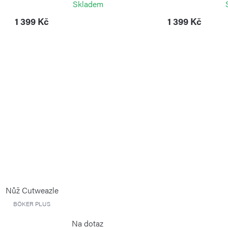
Skladem
1 399 Kč
1 399 Kč
Nůž Cutweazle
BÖKER PLUS
Na dotaz