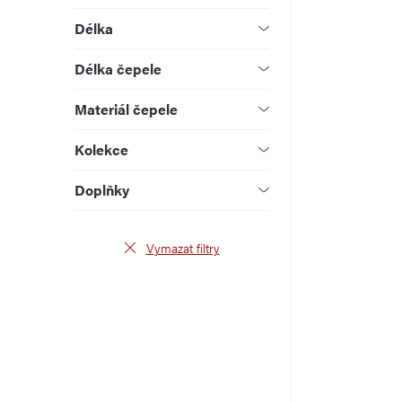
u
d
Délka
k
u
Délka čepele
t
k
Materiál čepele
ů
t
Kolekce
ů
Doplňky
Vymazat filtry