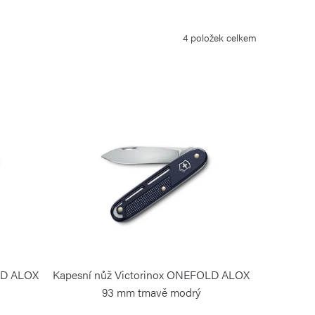
4
položek celkem
LD ALOX
Kapesní nůž Victorinox ONEFOLD ALOX
93 mm tmavě modrý
VICTORINOX