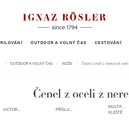
RILOVÁNÍ
OUTDOOR A VOLNÝ ČAS
CESTOVÁNÍ
Domů
OUTDOOR A VOLNÝ ČAS
NOŽE
Čepel z oceli z nerezová oceli
Čepel z oceli z nere
MULTIFUN
VICTORINOX
PŘÍSLUŠENSTVÍ
KLEŠTĚ