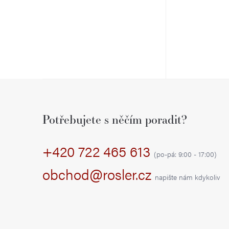
Z
á
Potřebujete s něčím poradit?
p
+420 722 465 613
a
(po-pá: 9:00 - 17:00)
t
obchod@rosler.cz
napište nám kdykoliv
í