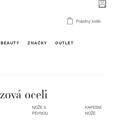
Nákupní
Prázdný košík
košík
BEAUTY
ZNAČKY
OUTLET
zová oceli
KČNÍ
NOŽE S
KAPESNÍ
PEVNOU
NOŽE
ČEPELÍ