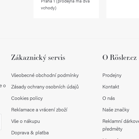
r
Praha 1 (prodejna má dva
vchody)
v
k
y
v
ý
Zákaznický servis
O Rösler.cz
p
Všeobecné obchodní podmínky
Prodejny
i
e o
Zásady ochrany osobních údajů
Kontakt
s
Cookies policy
O nás
u
Reklamace a vrácení zboží
Naše značky
Vše o nákupu
Reklamní dárkov
předměty
Doprava & platba