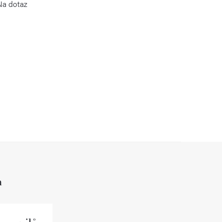
Na dotaz
h