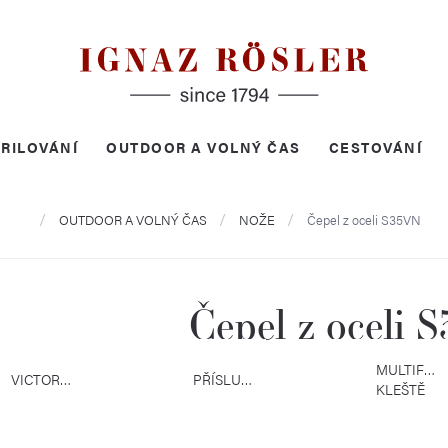
RILOVÁNÍ
OUTDOOR A VOLNÝ ČAS
CESTOVÁNÍ
Domů
OUTDOOR A VOLNÝ ČAS
NOŽE
Čepel z oceli S35VN
Čepel z oceli 
MULTIFUN
VICTORINOX
PŘÍSLUŠENSTVÍ
KLEŠTĚ