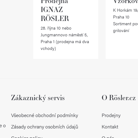
Prodejna
Vzorkov
r
IGNAZ
K Horkám 19/
v
RÖSLER
Praha 10
Sortiment po
k
28. října 10 nebo
grilování
Jungmannovo náměstí 5,
y
Praha 1 (prodejna má dva
vchody)
v
ý
p
i
s
Zákaznický servis
O Rösler.cz
u
Všeobecné obchodní podmínky
Prodejny
e o
Zásady ochrany osobních údajů
Kontakt
Cookies policy
O nás