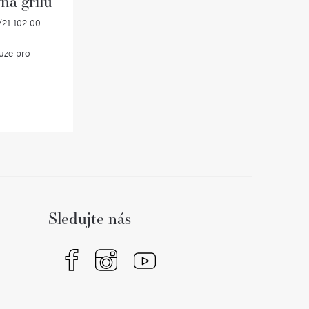
na grilů
21 102 00
uze pro
Sledujte nás