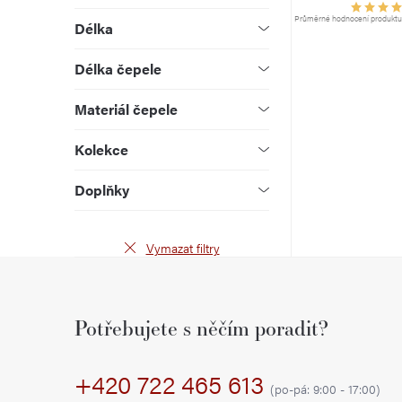
u
d
Průměrné hodnocení produktu j
Délka
k
u
Délka čepele
t
k
Materiál čepele
ů
t
Kolekce
ů
Doplňky
Vymazat filtry
Z
á
Potřebujete s něčím poradit?
p
+420 722 465 613
a
(po-pá: 9:00 - 17:00)