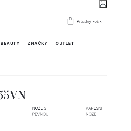
Nákupní
Prázdný košík
košík
BEAUTY
ZNAČKY
OUTLET
S35VN
KČNÍ
NOŽE S
KAPESNÍ
PEVNOU
NOŽE
ČEPELÍ