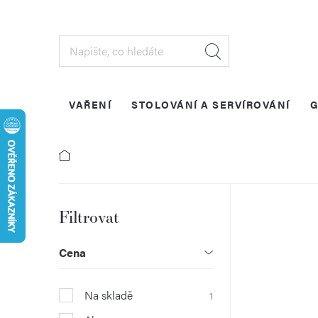
Přejít
na
obsah
VAŘENÍ
STOLOVÁNÍ A SERVÍROVÁNÍ
G
P
o
Cena
s
Na skladě
1
t