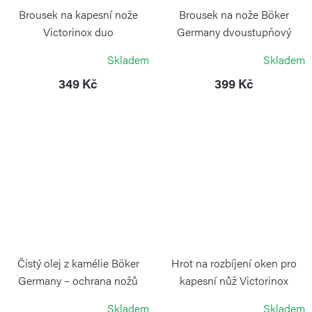
Brousek na kapesní nože
Brousek na nože Böker
Victorinox duo
Germany dvoustupňový
válečkový s přísavkou
VICTORINOX
Skladem
Skladem
BÖKER
349 Kč
399 Kč
Čistý olej z kamélie Böker
Hrot na rozbíjení oken pro
Germany – ochrana nožů
kapesní nůž Victorinox
Rescue Tool
BÖKER
Skladem
Skladem