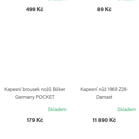
VICTORINOX
499 Kč
89 Kč
Kapesní brousek nožů Böker
Kapesní nůž 1969 Z28-
Germany POCKET
Damast
SHARPENER
BÖKER SOLINGEN
Skladem
Skladem
BÖKER
179 Kč
11 890 Kč