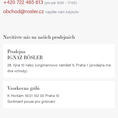
p
+420 722 465 613
n
í
(po-pá: 9:00 - 17:00)
í
a
p
obchod@rosler.cz
napište nám kdykoliv
r
t
v
í
k
Navštivte nás na našich prodejnách
y
v
ý
Prodejna
IGNAZ RÖSLER
p
i
28. října 10 nebo Jungmannovo náměstí 5, Praha 1 (prodejna má
dva vchody)
s
u
Vzorkovna grilů
K Horkám 19/21 102 00 Praha 10
Sortiment pouze pro grilování