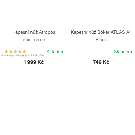
Kapesní nůž Atropos
Kapesní nůž Böker ATLAS All
Black
BÖKER PLUS
BÖKER
Skladem
Skladem
dnocení produktu je 5,0 z 5 hvězdiček.
1 999 Kč
749 Kč