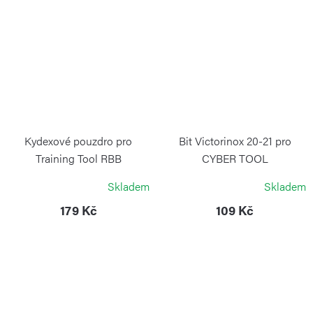
Kydexové pouzdro pro
Bit Victorinox 20-21 pro
Training Tool RBB
CYBER TOOL
BÖKER PLUS
VICTORINOX
Skladem
Skladem
179 Kč
109 Kč