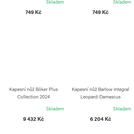
Skladem
Skladem
VICTORINOX
VICTORINOX
749 Kč
749 Kč
Kapesní nůž Böker Plus
Kapesní nůž Barlow Integral
Collection 2024
Leopard-Damascus
BÖKER PLUS
BÖKER SOLINGEN
Skladem
Skladem
9 432 Kč
6 204 Kč