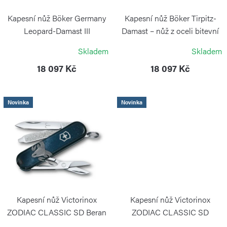
u
p
k
r
Kapesní nůž Böker Germany
Kapesní nůž Böker Tirpitz-
t
o
Leopard-Damast III
Damast – nůž z oceli bitevní
Collection
lodi Tirpitz
ů
d
Skladem
Skladem
BÖKER SOLINGEN
BÖKER SOLINGEN
u
18 097 Kč
18 097 Kč
k
t
Novinka
Novinka
ů
Kapesní nůž Victorinox
Kapesní nůž Victorinox
ZODIAC CLASSIC SD Beran
ZODIAC CLASSIC SD
58 mm
Blíženci 58 mm