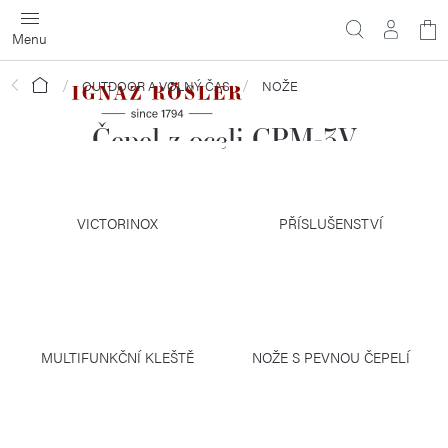
Přejít
N
na
obsah
ko
Domů
OUTDOOR A VOLNÝ ČAS
NOŽE
Čepel z oceli CPM-3V
VICTORINOX
PŘÍSLUŠENSTVÍ
MULTIFUNKČNÍ KLEŠTĚ
NOŽE S PEVNOU ČEPELÍ