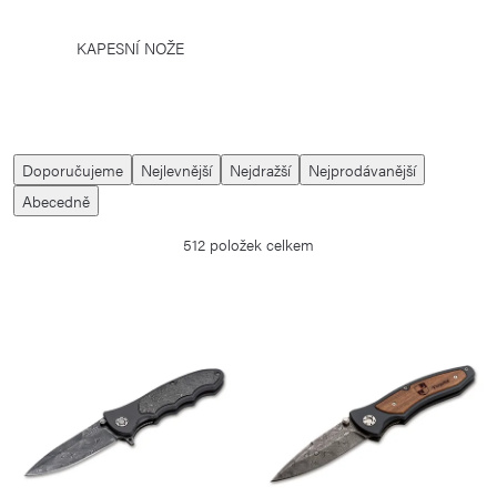
KAPESNÍ NOŽE
Ř
Doporučujeme
Nejlevnější
Nejdražší
Nejprodávanější
a
Abecedně
z
512
položek celkem
e
n
í
V
p
ý
r
p
o
i
d
s