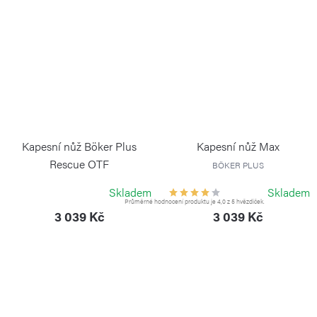
Kapesní nůž Böker Plus
Kapesní nůž Max
Rescue OTF
BÖKER PLUS
BÖKER PLUS
Skladem
Skladem
Průměrné hodnocení produktu je 4,0 z 5 hvězdiček.
3 039 Kč
3 039 Kč