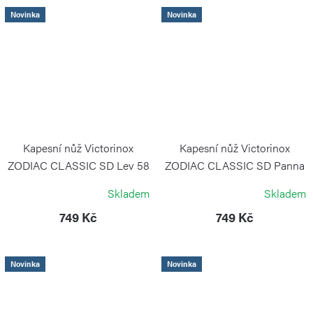
Novinka
Novinka
Kapesní nůž Victorinox
Kapesní nůž Victorinox
ZODIAC CLASSIC SD Lev 58
ZODIAC CLASSIC SD Panna
mm
58 mm
Skladem
Skladem
VICTORINOX
VICTORINOX
749 Kč
749 Kč
Novinka
Novinka