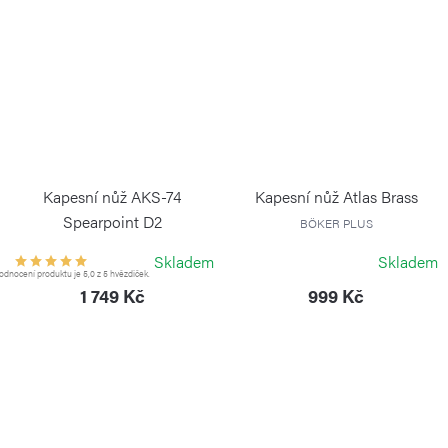
Kapesní nůž AKS-74
Kapesní nůž Atlas Brass
Spearpoint D2
BÖKER PLUS
BÖKER PLUS
Skladem
Skladem
dnocení produktu je 5,0 z 5 hvězdiček.
1 749 Kč
999 Kč