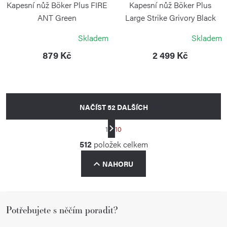
Kapesní nůž Böker Plus FIRE
Kapesní nůž Böker Plus
ANT Green
Large Strike Grivory Black
BÖKER
BÖKER PLUS
Skladem
Skladem
879 Kč
2 499 Kč
NAČÍST 52 DALŠÍCH
S
1
10
t
O
512
položek celkem
r
v
á
NAHORU
l
n
á
k
d
o
Z
a
v
Potřebujete s něčím poradit?
á
á
c