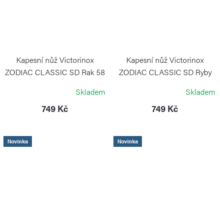
Kapesní nůž Victorinox
Kapesní nůž Victorinox
ZODIAC CLASSIC SD Rak 58
ZODIAC CLASSIC SD Ryby
mm
58 mm
Skladem
Skladem
VICTORINOX
VICTORINOX
749 Kč
749 Kč
Novinka
Novinka