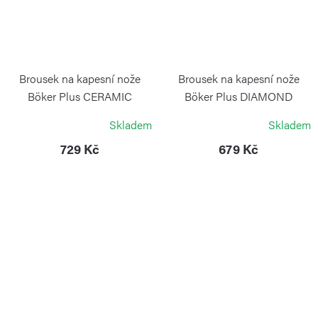
Brousek na kapesní nože
Brousek na kapesní nože
Böker Plus CERAMIC
Böker Plus DIAMOND
GRINDING STICK
GRINDING STICK
Skladem
Skladem
BÖKER
BÖKER
729 Kč
679 Kč