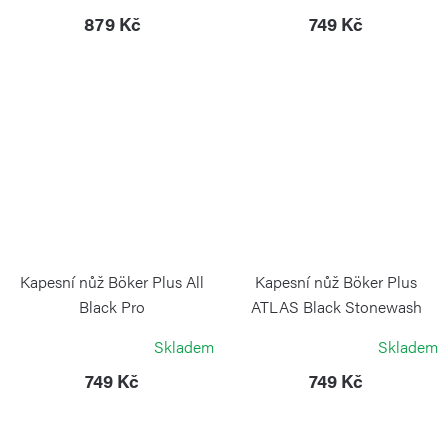
879 Kč
749 Kč
Kapesní nůž Böker Plus All
Kapesní nůž Böker Plus
Black Pro
ATLAS Black Stonewash
Brass
BOKER
Skladem
Skladem
BÖKER PLUS
749 Kč
749 Kč