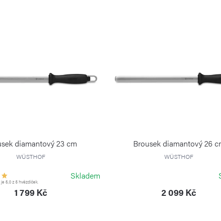
usek diamantový 23 cm
Brousek diamantový 26 
WÜSTHOF
WÜSTHOF
Skladem
e 5,0 z 5 hvězdiček.
1 799 Kč
2 099 Kč