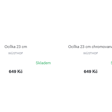
Ocílka 23 cm
Ocílka 23 cm chromovan
WÜSTHOF
WÜSTHOF
Skladem
649 Kč
649 Kč