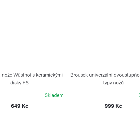
 nože Wüsthof s keramickými
Brousek univerzální dvoustupňo
disky PS
typy nožů
WÜSTHOF
WÜSTHOF
Skladem
649 Kč
999 Kč