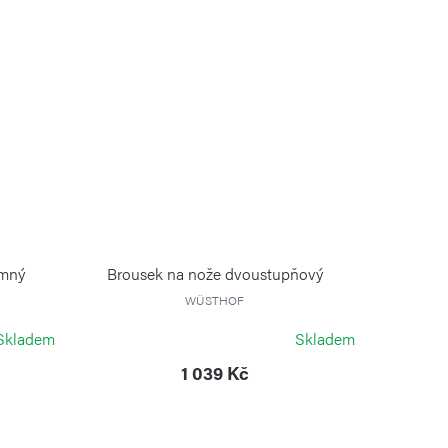
emný
Brousek na nože dvoustupňový
WÜSTHOF
Skladem
Skladem
1 039 Kč