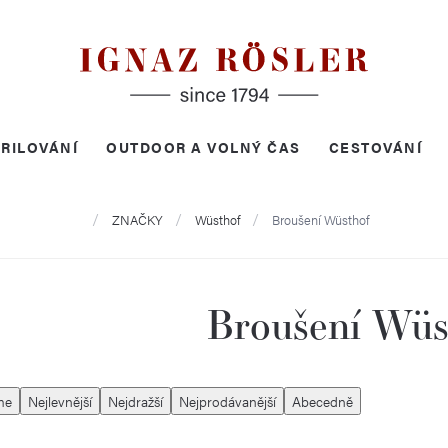
RILOVÁNÍ
OUTDOOR A VOLNÝ ČAS
CESTOVÁNÍ
Domů
ZNAČKY
Wüsthof
Broušení Wüsthof
Broušení Wüs
me
Nejlevnější
Nejdražší
Nejprodávanější
Abecedně