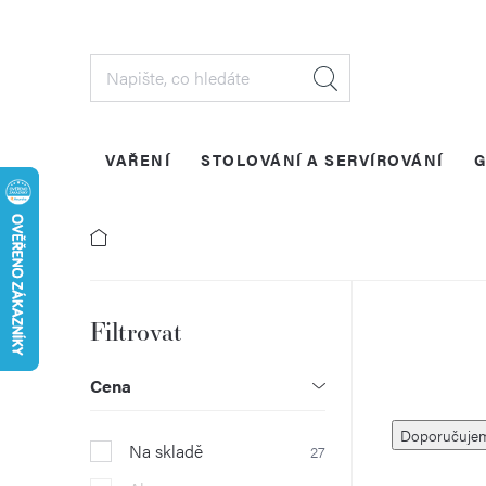
Přejít
na
obsah
VAŘENÍ
STOLOVÁNÍ A SERVÍROVÁNÍ
G
P
o
Cena
Ř
s
Doporučuje
Na skladě
27
a
t