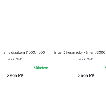
ámen s držákem J1000/4000
Brusný keramický kámen J3000
WÜSTHOF
WÜSTHOF
Skladem
2 599 Kč
2 099 Kč