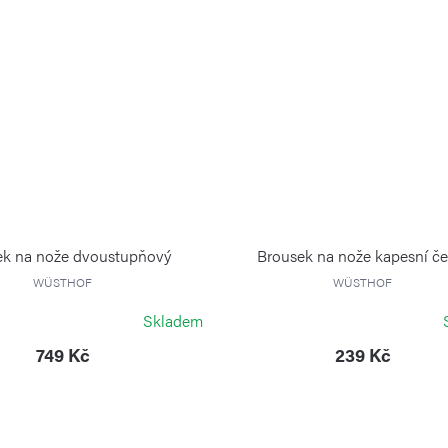
ek na nože dvoustupňový
Brousek na nože kapesní če
WÜSTHOF
WÜSTHOF
Skladem
749 Kč
239 Kč