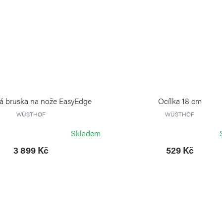
ká bruska na nože EasyEdge
Ocílka 18 cm
WÜSTHOF
WÜSTHOF
Skladem
3 899 Kč
529 Kč