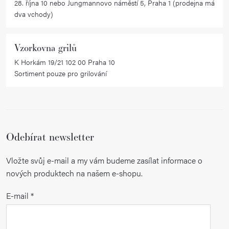
28. října 10 nebo Jungmannovo náměstí 5, Praha 1 (prodejna má
ý
dva vchody)
p
i
Vzorkovna grilů
s
K Horkám 19/21 102 00 Praha 10
u
Sortiment pouze pro grilování
Odebírat newsletter
Vložte svůj e-mail a my vám budeme zasílat informace o
nových produktech na našem e-shopu.
E-mail