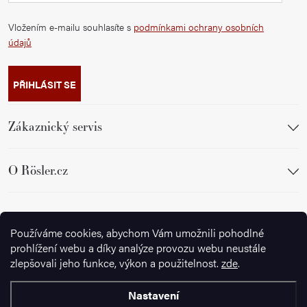
Vložením e-mailu souhlasíte s
podmínkami ochrany osobních
údajů
PŘIHLÁSIT SE
Zákaznický servis
O Rösler.cz
Sledujte nás
Používáme cookies, abychom Vám umožnili pohodlné
prohlížení webu a díky analýze provozu webu neustále
zlepšovali jeho funkce, výkon a použitelnost.
zde
.
Nastavení