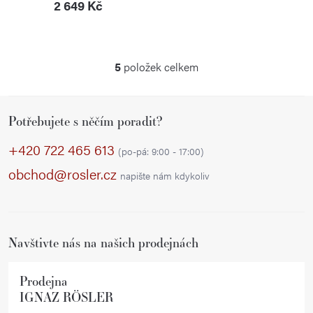
2 649 Kč
5
položek celkem
O
v
Z
l
Potřebujete s něčím poradit?
á
á
p
d
+420 722 465 613
(po-pá: 9:00 - 17:00)
a
a
obchod@rosler.cz
napište nám kdykoliv
c
t
í
í
p
r
Navštivte nás na našich prodejnách
v
k
Prodejna
y
IGNAZ RÖSLER
v