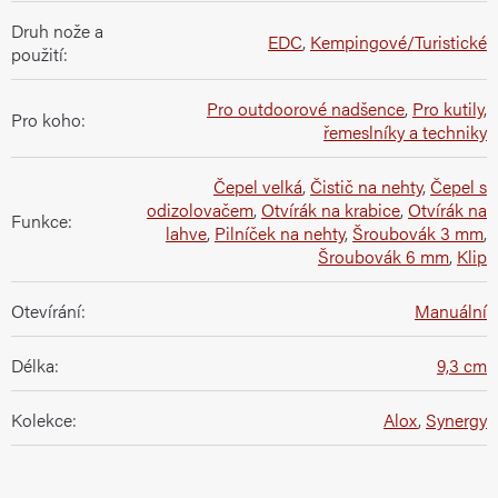
Druh nože a
EDC
,
Kempingové/Turistické
použití
:
Pro outdoorové nadšence
,
Pro kutily,
Pro koho
:
řemeslníky a techniky
Čepel velká
,
Čistič na nehty
,
Čepel s
odizolovačem
,
Otvírák na krabice
,
Otvírák na
Funkce
:
lahve
,
Pilníček na nehty
,
Šroubovák 3 mm
,
Šroubovák 6 mm
,
Klip
Otevírání
:
Manuální
Délka
:
9,3 cm
Kolekce
:
Alox
,
Synergy