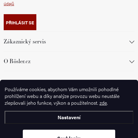
údajů
PŘIHLÁSIT SE
Zákaznický servis
O Rösler.cz
Sledujte nás
Používáme cookies, abychom Vám umožnili pohodlné
prohlížení webu a díky analýze provozu webu neustále
zlepšovali jeho funkce, výkon a použitelnost.
zde
.
Nastavení
Copyright 2026
Ignazrosler.cz
. Všechna práva vyhrazena.
Upravit
nastavení cookies