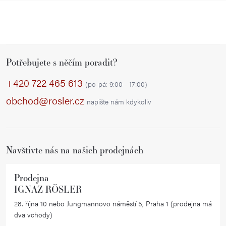
Z
Potřebujete s něčím poradit?
á
p
+420 722 465 613
(po-pá: 9:00 - 17:00)
a
obchod@rosler.cz
napište nám kdykoliv
t
í
Navštivte nás na našich prodejnách
Prodejna
IGNAZ RÖSLER
28. října 10 nebo Jungmannovo náměstí 5, Praha 1 (prodejna má
dva vchody)