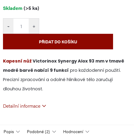
Měrná
Skladem
(>5 ks)
cena:
−
+
PŘIDAT DO KOŠÍKU
Kapesní nůž
Victorinox Synergy Alox 93 mm v tmavě
modré barvě nabízí 9 funkcí
pro každodenní použití.
Precizní zpracování a odolné hliníkové tělo zaručují
dlouhou životnost.
Detailní informace
Popis
Podobné (2)
Hodnocení