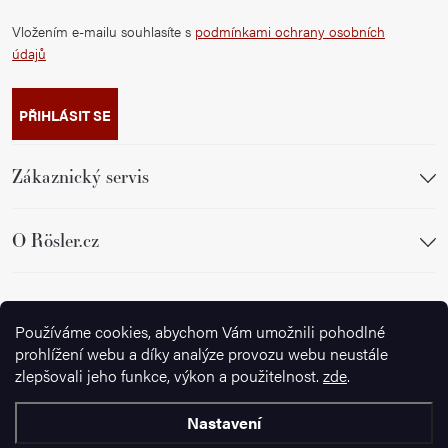
Vložením e-mailu souhlasíte s
podmínkami ochrany osobních
údajů
PŘIHLÁSIT SE
Zákaznický servis
O Rösler.cz
Sledujte nás
Používáme cookies, abychom Vám umožnili pohodlné
prohlížení webu a díky analýze provozu webu neustále
zlepšovali jeho funkce, výkon a použitelnost.
zde
.
Nastavení
Copyright 2026
Ignazrosler.cz
. Všechna práva vyhrazena.
Upravit