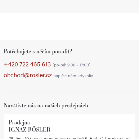
Z
Potřebujete s něčím poradit?
á
p
+420 722 465 613
(po-pá: 9:00 - 17:00)
a
obchod@rosler.cz
napište nám kdykoliv
t
í
Navštivte nás na našich prodejnách
Prodejna
IGNAZ RÖSLER
28. října 10 nebo Jungmannovo náměstí 5, Praha 1 (prodejna má