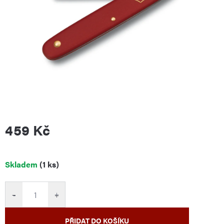
459 Kč
Měrná
Skladem
(1 ks)
cena:
−
+
PŘIDAT DO KOŠÍKU