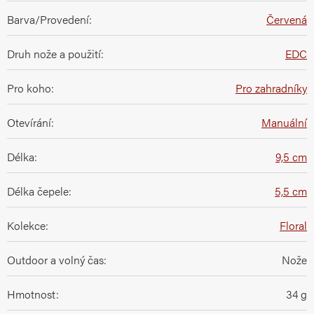
Barva/Provedení
:
Červená
Druh nože a použití
:
EDC
Pro koho
:
Pro zahradníky
Otevírání
:
Manuální
Délka
:
9,5 cm
Délka čepele
:
5,5 cm
Kolekce
:
Floral
Outdoor a volný čas
:
Nože
Hmotnost
:
34 g