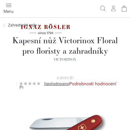
Přejít
N
na
obsah
ko
Zahradnické nože
Kapesní nůž Victorinox Floral
pro floristy a zahradníky
VICTORINOX
3.9050.B1
Podrobnosti hodnocení
Neohodnoceno
Průměrné
hodnocení
produktu
je
0,0
z
5
hvězdiček.