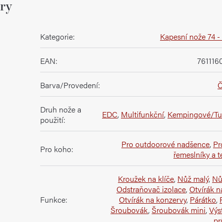
ry
Kategorie
:
Kapesní nože 74 
EAN
:
761116
Barva/Provedení
:
Č
Druh nože a
EDC
,
Multifunkční
,
Kempingové/Tur
použití
:
Pro outdoorové nadšence
,
Pr
Pro koho
:
řemeslníky a t
Kroužek na klíče
,
Nůž malý
,
Nů
Odstraňovač izolace
,
Otvírák n
Funkce
:
Otvírák na konzervy
,
Párátko
,
Šroubovák
,
Šroubovák mini
,
Výs
pr