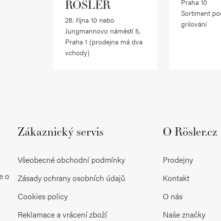
RÖSLER
Praha 10
Sortiment po
28. října 10 nebo
grilování
Jungmannovo náměstí 5,
Praha 1 (prodejna má dva
vchody)
Zákaznický servis
O Rösler.cz
Všeobecné obchodní podmínky
Prodejny
e o
Zásady ochrany osobních údajů
Kontakt
Cookies policy
O nás
Reklamace a vrácení zboží
Naše značky