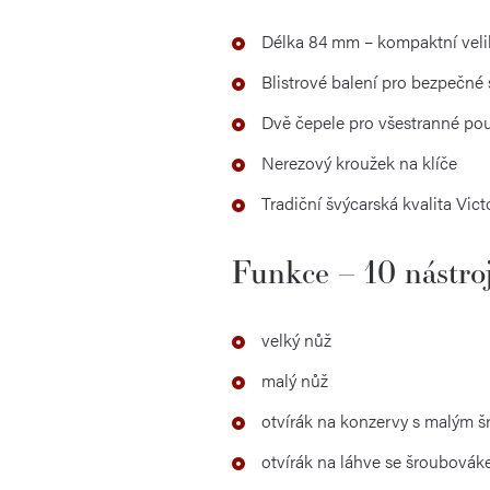
Délka 84 mm – kompaktní veli
Blistrové balení pro bezpečné 
Dvě čepele pro všestranné pou
Nerezový kroužek na klíče
Tradiční švýcarská kvalita Vict
Funkce – 10 nástro
velký nůž
malý nůž
otvírák na konzervy s malým 
otvírák na láhve se šroubová