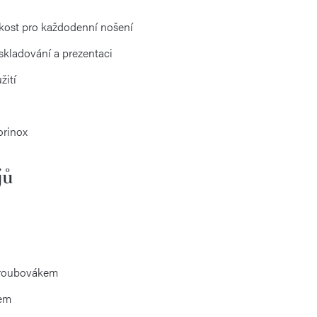
kost pro každodenní nošení
skladování a prezentaci
žití
orinox
jů
šroubovákem
kem