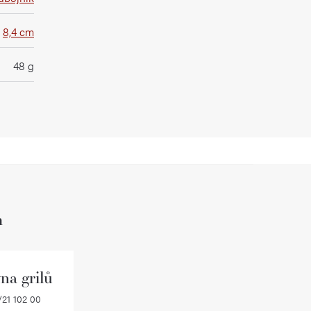
8,4 cm
48 g
h
na grilů
21 102 00