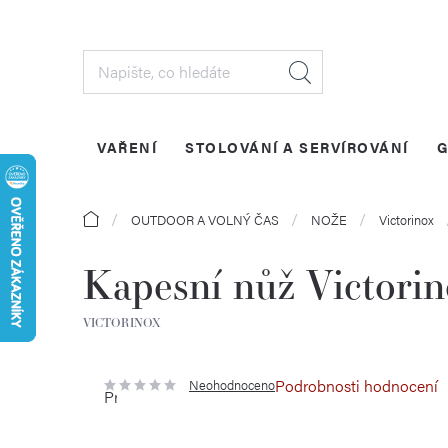
Přejít
na
obsah
VAŘENÍ
STOLOVÁNÍ A SERVÍROVÁNÍ
G
Domů
OUTDOOR A VOLNÝ ČAS
NOŽE
Victorinox
Kapesní nůž Victori
VICTORINOX
Podrobnosti hodnocení
Neohodnoceno
Průměrné
hodnocení
produktu
je
0,0