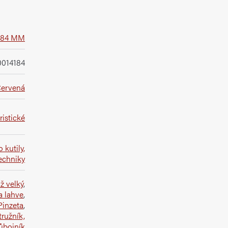
- 84 MM
0014184
ervená
istické
o kutily,
echniky
ž velký
,
a lahve
,
Pinzeta
,
tružník,
ůbojník