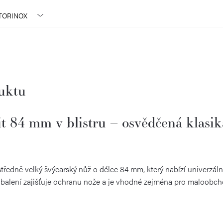
TORINOX
duktu
t 84 mm v blistru – osvědčená klasik
středně velký švýcarský nůž o délce 84 mm, který nabízí univerzál
vé balení zajišťuje ochranu nože a je vhodné zejména pro maloobc