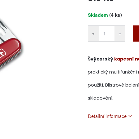
Měrná
Skladem
(4 ks)
cena:
−
+
Švýcarský
kapesní n
praktický multifunkční
použití. Blistrové bale
skladování.
Detailní informace