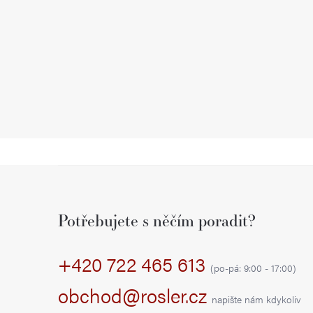
Z
á
Potřebujete s něčím poradit?
p
+420 722 465 613
a
(po-pá: 9:00 - 17:00)
t
obchod@rosler.cz
napište nám kdykoliv