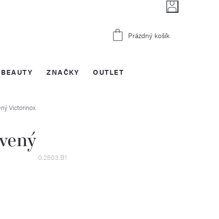
Nákupní
Prázdný košík
košík
BEAUTY
ZNAČKY
OUTLET
vený
Victorinox
rvený
0.2503.B1