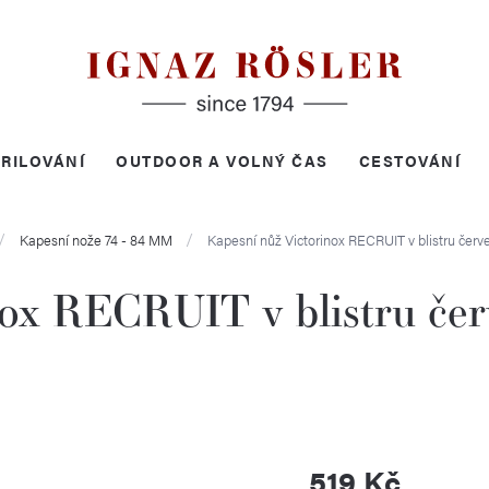
RILOVÁNÍ
OUTDOOR A VOLNÝ ČAS
CESTOVÁNÍ
Kapesní nože 74 - 84 MM
Kapesní nůž Victorinox RECRUIT v blistru čer
nox RECRUIT v blistru če
519 Kč