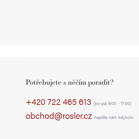
Z
á
Potřebujete s něčím poradit?
p
+420 722 465 613
a
(po-pá: 9:00 - 17:00)
t
obchod@rosler.cz
napište nám kdykoliv
í