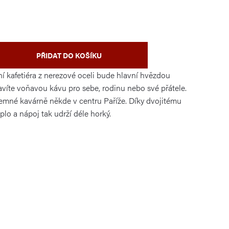
PŘIDAT DO KOŠÍKU
ní kafetiéra z nerezové oceli bude hlavní hvězdou
ravíte voňavou kávu pro sebe, rodinu nebo své přátele.
íjemné kavárně někde v centru Paříže. Díky dvojitému
teplo a nápoj tak udrží déle horký.