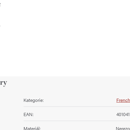
í
r
ry
Kategorie
:
French
EAN
:
401041
Materiál
:
Nerezo