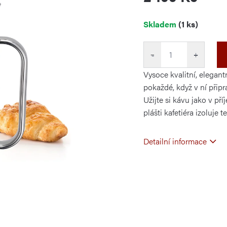
Měrná
Skladem
(1 ks)
cena:
−
+
Vysoce kvalitní, elegant
pokaždé, když v ní přip
Užijte si kávu jako v př
plášti kafetiéra izoluje 
Detailní informace