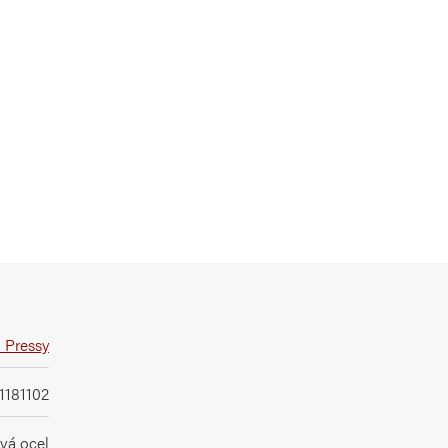
 Pressy
1181102
vá ocel