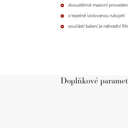
dvoustěnné masivní proveden
s tepelně izolovanou rukojetí
součástí balení je náhradní filt
Doplňkové paramet