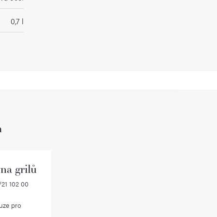
0,7 l
h
na grilů
21 102 00
uze pro