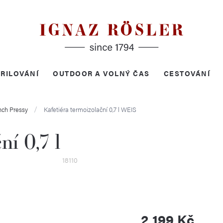
RILOVÁNÍ
OUTDOOR A VOLNÝ ČAS
CESTOVÁNÍ
nch Pressy
Kafetiéra termoizolační 0,7 l
WEIS
ní 0,7 l
18110
2 199 Kč