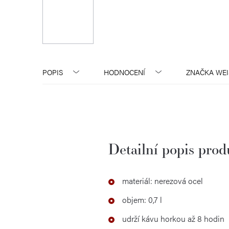
POPIS
HODNOCENÍ
ZNAČKA
WEI
Detailní popis pro
materiál: nerezová ocel
objem: 0,7 l
udrží kávu horkou až 8 hodin