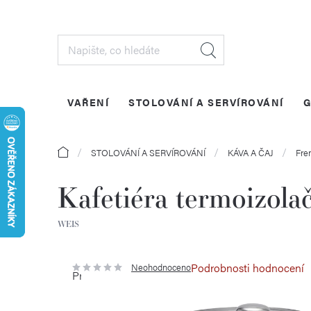
Přejít
na
obsah
VAŘENÍ
STOLOVÁNÍ A SERVÍROVÁNÍ
G
Domů
STOLOVÁNÍ A SERVÍROVÁNÍ
KÁVA A ČAJ
Fre
Kafetiéra termoizolač
WEIS
Podrobnosti hodnocení
Neohodnoceno
Průměrné
hodnocení
produktu
je
0,0