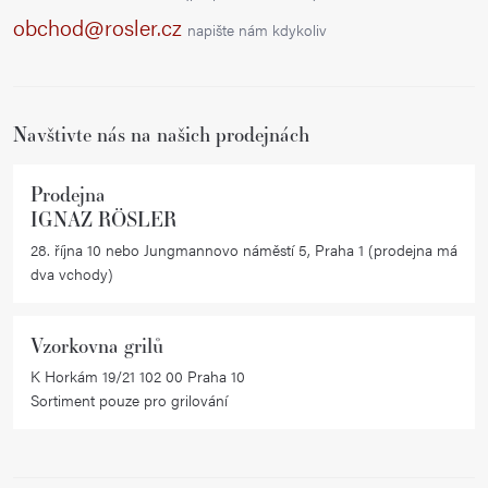
a
obchod@rosler.cz
napište nám kdykoliv
t
í
Navštivte nás na našich prodejnách
Prodejna
IGNAZ RÖSLER
28. října 10 nebo Jungmannovo náměstí 5, Praha 1 (prodejna má
dva vchody)
Vzorkovna grilů
K Horkám 19/21 102 00 Praha 10
Sortiment pouze pro grilování