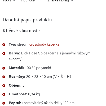
Detailní popis produktu
Klíčové vlastnosti:
Typ:
střední
crossbody kabelka
Barva:
Blck Rose Spice (černá s jemnými růžovými
akcenty)
Materiál:
100 % polyamid
Rozměry:
20 × 28 × 10 cm (V × Š × H)
Objem:
5 l
Hmotnost:
0,34 kg
Popruh:
nastavitelný až do délky 123 cm