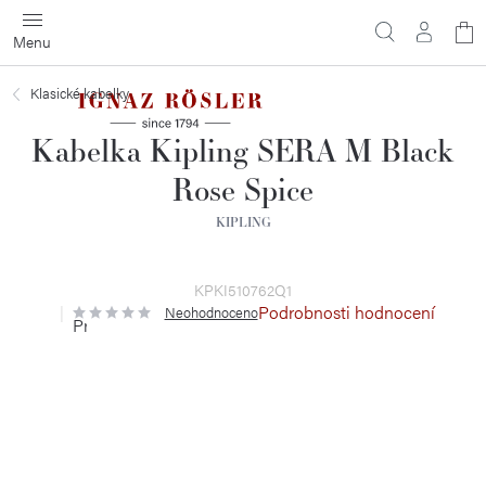
Přejít
N
na
obsah
ko
Klasické kabelky
Kabelka Kipling SERA M Black
Rose Spice
KIPLING
KPKI510762Q1
Podrobnosti hodnocení
Neohodnoceno
Průměrné
hodnocení
produktu
je
0,0
z
5
hvězdiček.