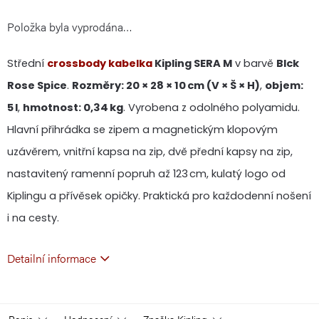
Položka byla vyprodána…
cena:
Střední
crossbody kabelka
Kipling SERA M
v barvě
Blck
Rose Spice
.
Rozměry: 20 × 28 × 10 cm (V × Š × H)
,
objem:
5 l
,
hmotnost: 0,34 kg
. Vyrobena z odolného polyamidu.
Hlavní přihrádka se zipem a magnetickým klopovým
uzávěrem, vnitřní kapsa na zip, dvě přední kapsy na zip,
nastavitený ramenní popruh až 123 cm, kulatý logo od
Kiplingu a přívěsek opičky. Praktická pro každodenní nošení
i na cesty.
Detailní informace
Popis
Hodnocení
Značka
Kipling