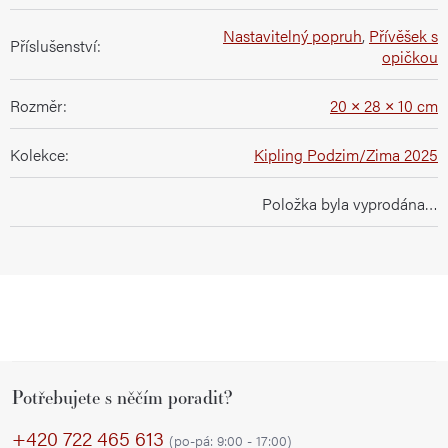
Nastavitelný popruh
,
Přívěšek s
Příslušenství
:
opičkou
Rozměr
:
20 × 28 × 10 cm
Kolekce
:
Kipling Podzim/Zima 2025
Položka byla vyprodána…
Z
Potřebujete s něčím poradit?
á
p
+420 722 465 613
(po-pá: 9:00 - 17:00)