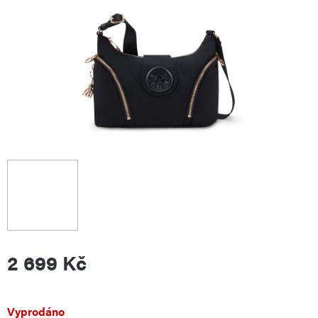
2 699 Kč
Měrná
Vyprodáno