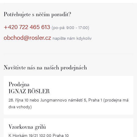
Z
Potřebujete s něčím poradit?
á
p
+420 722 465 613
(po-pá: 9:00 - 17:00)
a
obchod@rosler.cz
napište nám kdykoliv
t
í
Navštivte nás na našich prodejnách
Prodejna
IGNAZ RÖSLER
28. října 10 nebo Jungmannovo náměstí 5, Praha 1 (prodejna má
dva vchody)
Vzorkovna grilů
K Horkám 19/21 102 00 Praha 10