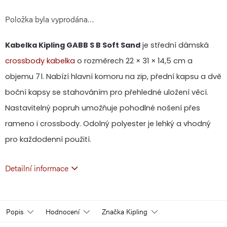
Položka byla vyprodána…
cena:
Kabelka Kipling GABB S B Soft Sand
je střední dámská
crossbody kabelka
o rozměrech 22 × 31 × 14,5 cm a
objemu 7 l. Nabízí hlavní komoru na zip, přední kapsu a dvě
boční kapsy se stahováním pro přehledné uložení věcí.
Nastavitelný popruh umožňuje pohodlné nošení přes
rameno i crossbody. Odolný polyester je lehký a vhodný
pro každodenní použití.
Detailní informace
Popis
Hodnocení
Značka
Kipling