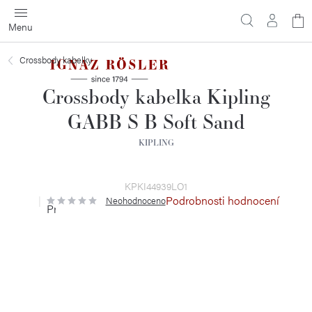
Přejít
N
na
obsah
ko
Crossbody kabelky
Crossbody kabelka Kipling
GABB S B Soft Sand
KIPLING
KPKI44939LO1
Podrobnosti hodnocení
Neohodnoceno
Průměrné
hodnocení
produktu
je
0,0
z
5
hvězdiček.