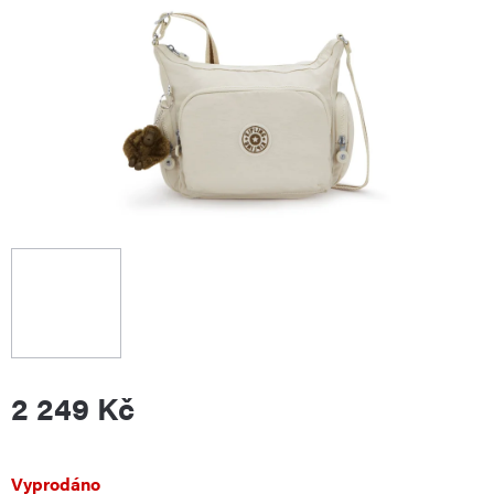
2 249 Kč
Měrná
Vyprodáno