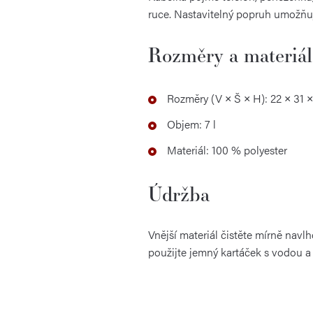
ruce. Nastavitelný popruh umožňu
Rozměry a materiál
Rozměry (V × Š × H): 22 × 31 ×
Objem: 7 l
Materiál: 100 % polyester
Údržba
Vnější materiál čistěte mírně navl
použijte jemný kartáček s vodou a 