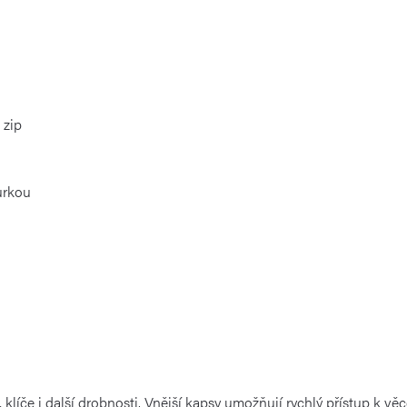
 zip
ůrkou
klíče i další drobnosti. Vnější kapsy umožňují rychlý přístup k věc