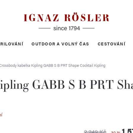
RILOVÁNÍ
OUTDOOR A VOLNÝ ČAS
CESTOVÁNÍ
Crossbody kabelka Kipling GABB S B PRT Shape Cocktail
Kipling
ipling GABB S B PRT Sha
ní
1 
2 249 Kč
–30 %