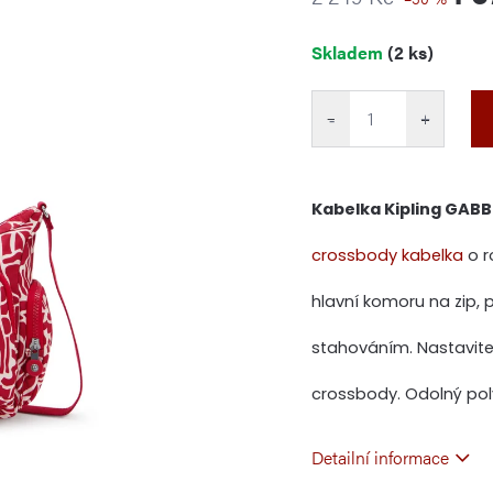
Měrná
Skladem
(2 ks)
cena:
−
+
Kabelka Kipling GABB
crossbody kabelka
o r
hlavní komoru na zip, 
stahováním. Nastavite
crossbody. Odolný poly
Detailní informace