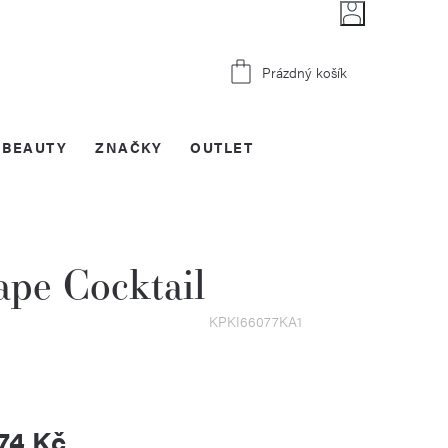
Nákupní
Prázdný košík
košík
BEAUTY
ZNAČKY
OUTLET
pe Cocktail
KPKI66077KA1
574 Kč