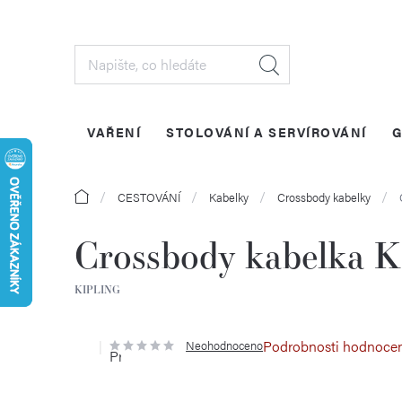
Přejít
na
obsah
VAŘENÍ
STOLOVÁNÍ A SERVÍROVÁNÍ
G
Domů
CESTOVÁNÍ
Kabelky
Crossbody kabelky
Crossbody kabelka K
KIPLING
Podrobnosti hodnoce
Neohodnoceno
Průměrné
hodnocení
produktu
je
0,0