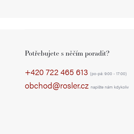
Z
á
Potřebujete s něčím poradit?
p
+420 722 465 613
a
(po-pá: 9:00 - 17:00)
t
obchod@rosler.cz
napište nám kdykoliv
í