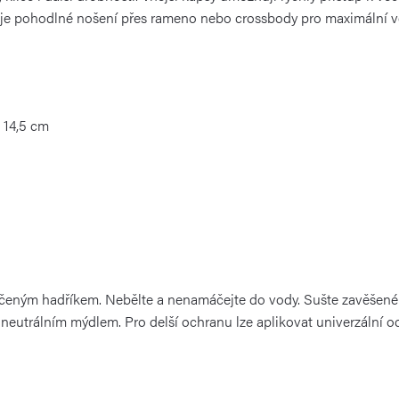
je pohodlné nošení přes rameno nebo crossbody pro maximální v
 14,5 cm
hčeným hadříkem. Nebělte a nenamáčejte do vody. Sušte zavěšené ve
neutrálním mýdlem. Pro delší ochranu lze aplikovat univerzální o