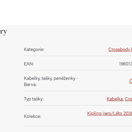
ry
Kategorie
:
Crossbody 
EAN
:
19601
Kabelky, tašky, peněženky -
Č
Barva
:
Typ tašky
:
Kabelka
,
Cr
Kipling Jaro/Léto 202
Kolekce
: