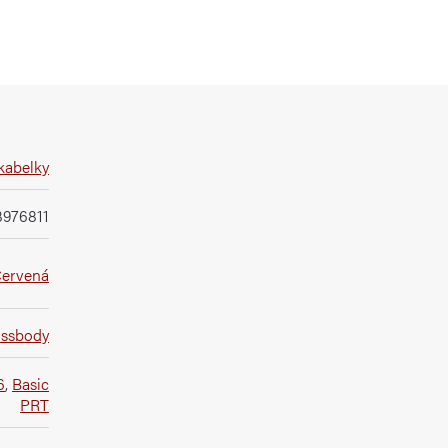
kabelky
3976811
ervená
ossbody
6
,
Basic
PRT