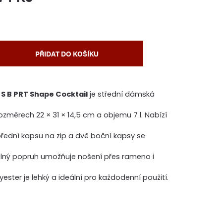
PŘIDAT DO KOŠÍKU
 S B PRT Shape Cocktail
je střední dámská
ozměrech 22 × 31 × 14,5 cm a objemu 7 l. Nabízí
přední kapsu na zip a dvě boční kapsy se
lný popruh umožňuje nošení přes rameno i
ester je lehký a ideální pro každodenní použití.