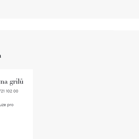
h
na grilů
21 102 00
uze pro