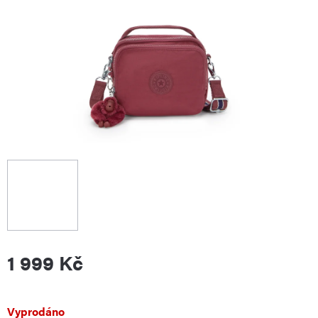
1 999 Kč
Měrná
Vyprodáno