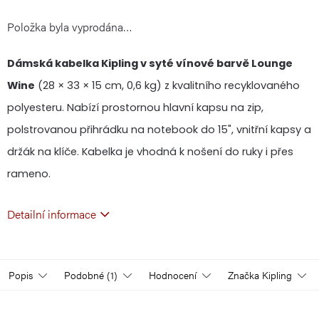
Položka byla vyprodána…
cena:
Dámská kabelka Kipling v syté vínové barvě Lounge
Wine
(28 × 33 × 15 cm, 0,6 kg) z kvalitního recyklovaného
polyesteru. Nabízí prostornou hlavní kapsu na zip,
polstrovanou přihrádku na notebook do 15", vnitřní kapsy a
držák na klíče. Kabelka je vhodná k nošení do ruky i přes
rameno.
Detailní informace
Popis
Podobné (1)
Hodnocení
Značka
Kipling