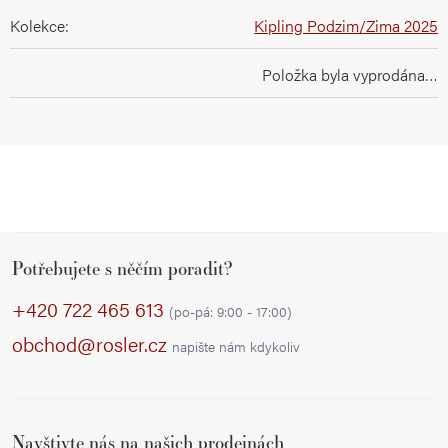
Kolekce
:
Kipling Podzim/Zima 2025
Položka byla vyprodána…
Z
Potřebujete s něčím poradit?
á
p
+420 722 465 613
(po-pá: 9:00 - 17:00)
a
obchod@rosler.cz
napište nám kdykoliv
t
í
Navštivte nás na našich prodejnách