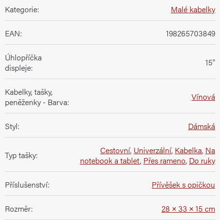
Kategorie
:
Malé kabelky
EAN
:
198265703849
Úhlopříčka
15"
displeje
:
Kabelky, tašky,
Vínová
peněženky - Barva
:
Styl
:
Dámská
Cestovní
,
Univerzální
,
Kabelka
,
Na
Typ tašky
:
notebook a tablet
,
Přes rameno
,
Do ruky
Příslušenství
:
Přívěšek s opičkou
Rozměr
:
28 × 33 × 15 cm