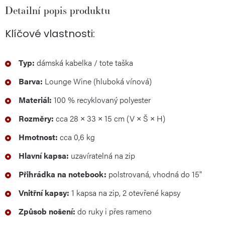
Detailní popis produktu
Klíčové vlastnosti:
Typ:
dámská kabelka / tote taška
Barva:
Lounge Wine (hluboká vínová)
Materiál:
100 % recyklovaný polyester
Rozměry:
cca 28 × 33 × 15 cm (V × Š × H)
Hmotnost:
cca 0,6 kg
Hlavní kapsa:
uzavíratelná na zip
Přihrádka na notebook:
polstrovaná, vhodná do 15"
Vnitřní kapsy:
1 kapsa na zip, 2 otevřené kapsy
Způsob nošení:
do ruky i přes rameno