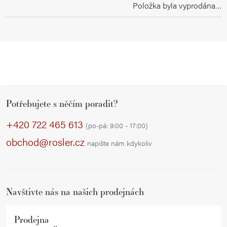
Položka byla vyprodána…
Z
Potřebujete s něčím poradit?
á
p
+420 722 465 613
(po-pá: 9:00 - 17:00)
a
obchod@rosler.cz
napište nám kdykoliv
t
í
Navštivte nás na našich prodejnách
Prodejna