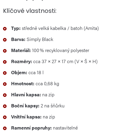
Klíčové vlastnosti:
Typ:
středně velká kabelka / batoh (Amita)
Barva:
Simply Black
Materiál:
100 % recyklovaný polyester
Rozměry:
cca 37 × 27 × 17 cm (V × Š × H)
Objem:
cca 18 l
Hmotnost:
cca 0,68 kg
Hlavní kapsa:
na zip
Boční kapsy:
2 na šňůrku
Vnitřní kapsa:
na zip
Ramenní popruhy:
nastavitelné