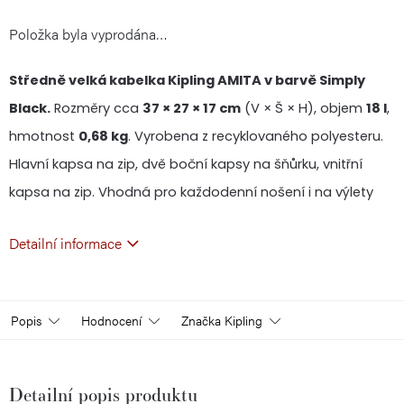
Položka byla vyprodána…
cena:
Středně velká kabelka Kipling AMITA v barvě Simply
Black.
Rozměry cca
37 × 27 × 17 cm
(V × Š × H), objem
18 l
,
hmotnost
0,68 kg
. Vyrobena z recyklovaného polyesteru.
Hlavní kapsa na zip, dvě boční kapsy na šňůrku, vnitřní
kapsa na zip. Vhodná pro každodenní nošení i na výlety
Detailní informace
Popis
Hodnocení
Značka
Kipling
Detailní popis produktu