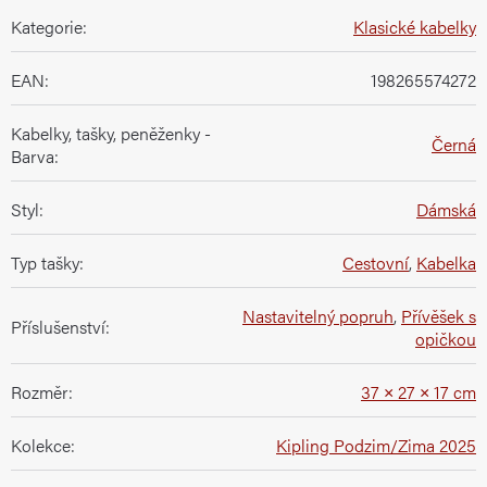
Kategorie
:
Klasické kabelky
EAN
:
198265574272
Kabelky, tašky, peněženky -
Černá
Barva
:
Styl
:
Dámská
Typ tašky
:
Cestovní
,
Kabelka
Nastavitelný popruh
,
Přívěšek s
Příslušenství
:
opičkou
Rozměr
:
37 × 27 × 17 cm
Kolekce
:
Kipling Podzim/Zima 2025