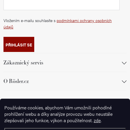
Vložením e-mailu souhlasíte s
podmínkami ochrany osobních
údajů
PŘIHLÁSIT SE
Zákaznický servis
O Rösler.cz
Sledujte nás
Používáme cookies, abychom Vám umožnili pohodlné
prohlížení webu a díky analýze provozu webu neustále
zlepšovali jeho funkce, výkon a použitelnost.
zde
.