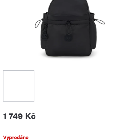
1 749 Kč
Měrná
Vyprodáno