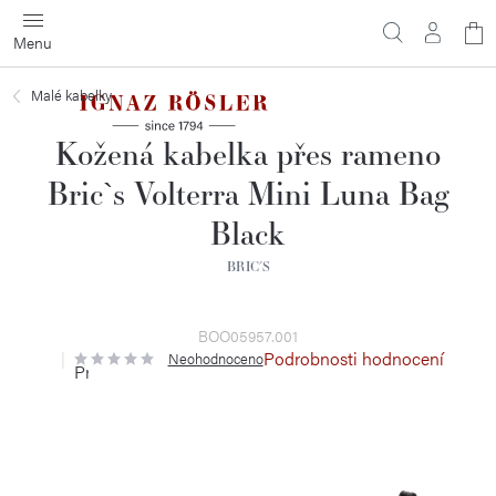
Přejít
N
na
obsah
ko
Malé kabelky
Kožená kabelka přes rameno
Bric`s Volterra Mini Luna Bag
Black
BRIC´S
BOO05957.001
Podrobnosti hodnocení
Neohodnoceno
Průměrné
hodnocení
produktu
je
0,0
z
5
hvězdiček.