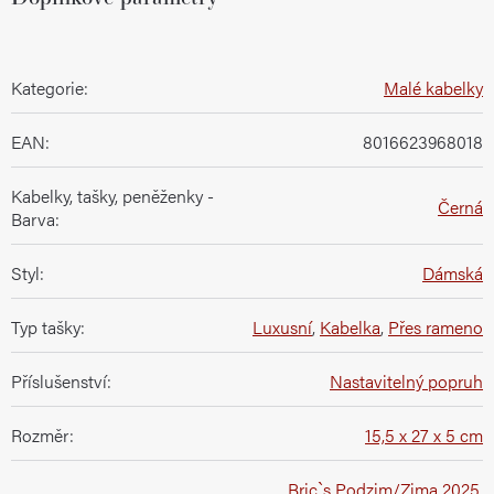
Kategorie
:
Malé kabelky
EAN
:
8016623968018
Kabelky, tašky, peněženky -
Černá
Barva
:
Styl
:
Dámská
Typ tašky
:
Luxusní
,
Kabelka
,
Přes rameno
Příslušenství
:
Nastavitelný popruh
Rozměr
:
15,5 x 27 x 5 cm
Bric`s Podzim/Zima 2025
,