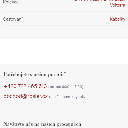
Kolekce
:
Volterra
Cestování
:
Kabelky
Z
Potřebujete s něčím poradit?
á
p
+420 722 465 613
(po-pá: 9:00 - 17:00)
a
obchod@rosler.cz
napište nám kdykoliv
t
í
Navštivte nás na našich prodejnách