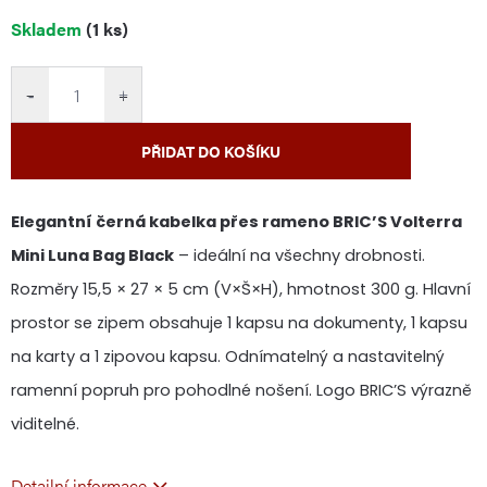
Měrná
Skladem
(1 ks)
cena:
−
+
PŘIDAT DO KOŠÍKU
Elegantní černá kabelka přes rameno BRIC’S Volterra
Mini Luna Bag Black
– ideální na všechny drobnosti.
Rozměry 15,5 × 27 × 5 cm (V×Š×H), hmotnost 300 g. Hlavní
prostor se zipem obsahuje 1 kapsu na dokumenty, 1 kapsu
na karty a 1 zipovou kapsu. Odnímatelný a nastavitelný
ramenní popruh pro pohodlné nošení. Logo BRIC’S výrazně
viditelné.
Detailní informace