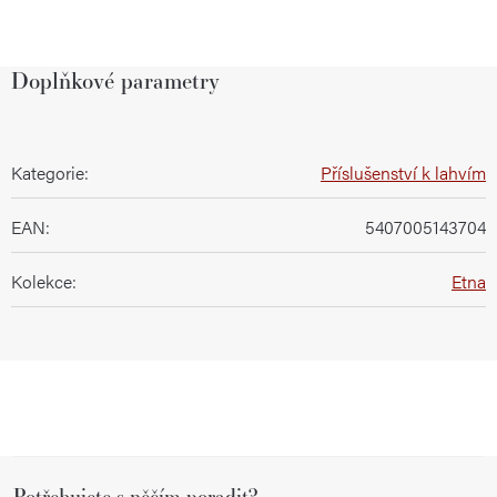
Doplňkové parametry
Kategorie
:
Příslušenství k lahvím
EAN
:
5407005143704
Kolekce
:
Etna
Z
Potřebujete s něčím poradit?