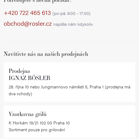
á
p
+420 722 465 613
(po-pá: 9:00 - 17:00)
a
obchod@rosler.cz
napište nám kdykoliv
t
í
Navštivte nás na našich prodejnách
Prodejna
IGNAZ RÖSLER
28. října 10 nebo Jungmannovo náměstí 5, Praha 1 (prodejna má
dva vchody)
Vzorkovna grilů
K Horkám 19/21 102 00 Praha 10
Sortiment pouze pro grilování