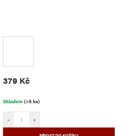
379 Kč
Měrná
Skladem
(>5 ks)
cena:
−
+
PŘIDAT DO KOŠÍKU